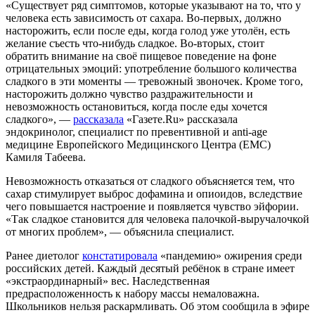
«Существует ряд симптомов, которые указывают на то, что у
человека есть зависимость от сахара. Во-первых, должно
насторожить, если после еды, когда голод уже утолён, есть
желание съесть что-нибудь сладкое. Во-вторых, стоит
обратить внимание на своё пищевое поведение на фоне
отрицательных эмоций: употребление большого количества
сладкого в эти моменты — тревожный звоночек. Кроме того,
насторожить должно чувство раздражительности и
невозможность остановиться, когда после еды хочется
сладкого», —
рассказала
«Газете.Ru» рассказала
эндокринолог, специалист по превентивной и anti-age
медицине Европейского Медицинского Центра (EMC)
Камиля Табеева.
Невозможность отказаться от сладкого объясняется тем, что
сахар стимулирует выброс дофамина и опиоидов, вследствие
чего повышается настроение и появляется чувство эйфории.
«Так сладкое становится для человека палочкой-выручалочкой
от многих проблем», — объяснила специалист.
Ранее диетолог
констатировала
«пандемию» ожирения среди
российских детей. Каждый десятый ребёнок в стране имеет
«экстраординарный» вес. Наследственная
предрасположенность к набору массы немаловажна.
Школьников нельзя раскармливать. Об этом сообщила в эфире