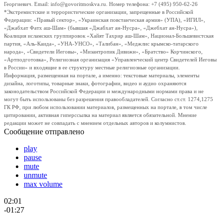
Георгиевич. Email: info@govoritmoskva.ru. Номер телефона: +7 (495) 950-62-26
*Экстремистские и террористические организации, запрещенные в Российской
Федерации: «Правый сектор», «Украинская повстанческая армия» (УПА), «ИГИЛ»,
«Джабхат Фатх аш-Шам» (бывшая «Джабхат ан-Нусра», «Джебхат ан-Нусра»),
Коалиция исламских группировок «Хайят Тахрир аш-Шам», Национал-Большевистская
партия, «Аль-Каида», «УНА-УНСО», «Талибан», «Меджлис крымско-татарского
народа», «Свидетели Иеговы», «Мизантропик Дивижн», «Братство» Корчинского,
«Артподготовка», Религиозная организация «Управленческий центр Свидетелей Иеговы
в России» и входящие в ее структуру местные религиозные организации.
Информация, размещенная на портале, а именно: текстовые материалы, элементы
дизайна, логотипы, товарные знаки, фотографии, видео и аудио охраняются
законодательством Российской Федерации и международными нормами права и не
могут быть использованы без разрешения правообладателей. Согласно ст.ст. 1274,1275
ГК РФ, при любом использовании материалов, размещенных на портале, в том числе
цитировании, активная гиперссылка на материал является обязательной. Мнение
редакции может не совпадать с мнением отдельных авторов и колумнистов.
Сообщение отправлено
play
pause
mute
unmute
max volume
02:01
-01:27