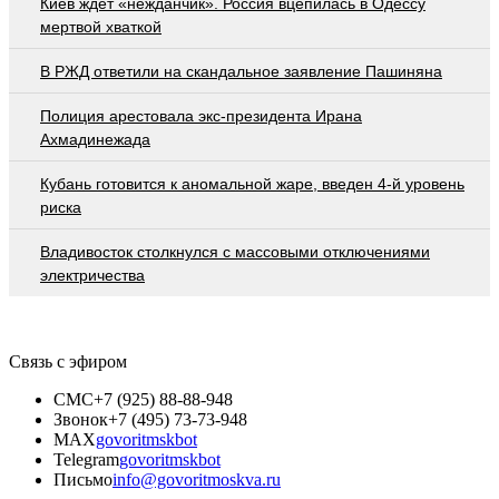
Киев ждёт «нежданчик». Россия вцепилась в Одессу
мертвой хваткой
В РЖД ответили на скандальное заявление Пашиняна
Полиция арестовала экс-президента Ирана
Ахмадинежада
Кубань готовится к аномальной жаре, введен 4-й уровень
риска
Владивосток столкнулся с массовыми отключениями
электричества
Связь с эфиром
СМС
+7 (925) 88-88-948
Звонок
+7 (495) 73-73-948
MAX
govoritmskbot
Telegram
govoritmskbot
Письмо
info@govoritmoskva.ru