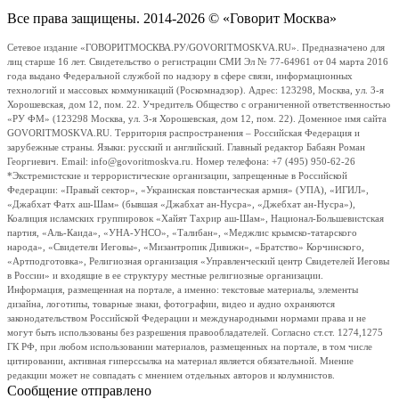
Все права защищены. 2014-2026 © «Говорит Москва»
Сетевое издание «ГОВОРИТМОСКВА.РУ/GOVORITMOSKVA.RU». Предназначено для
лиц старше 16 лет. Свидетельство о регистрации СМИ Эл № 77-64961 от 04 марта 2016
года выдано Федеральной службой по надзору в сфере связи, информационных
технологий и массовых коммуникаций (Роскомнадзор). Адрес: 123298, Москва, ул. 3-я
Хорошевская, дом 12, пом. 22. Учредитель Общество с ограниченной ответственностью
«РУ ФМ» (123298 Москва, ул. 3-я Хорошевская, дом 12, пом. 22). Доменное имя сайта
GOVORITMOSKVA.RU. Территория распространения – Российская Федерация и
зарубежные страны. Языки: русский и английский. Главный редактор Бабаян Роман
Георгиевич. Email: info@govoritmoskva.ru. Номер телефона: +7 (495) 950-62-26
*Экстремистские и террористические организации, запрещенные в Российской
Федерации: «Правый сектор», «Украинская повстанческая армия» (УПА), «ИГИЛ»,
«Джабхат Фатх аш-Шам» (бывшая «Джабхат ан-Нусра», «Джебхат ан-Нусра»),
Коалиция исламских группировок «Хайят Тахрир аш-Шам», Национал-Большевистская
партия, «Аль-Каида», «УНА-УНСО», «Талибан», «Меджлис крымско-татарского
народа», «Свидетели Иеговы», «Мизантропик Дивижн», «Братство» Корчинского,
«Артподготовка», Религиозная организация «Управленческий центр Свидетелей Иеговы
в России» и входящие в ее структуру местные религиозные организации.
Информация, размещенная на портале, а именно: текстовые материалы, элементы
дизайна, логотипы, товарные знаки, фотографии, видео и аудио охраняются
законодательством Российской Федерации и международными нормами права и не
могут быть использованы без разрешения правообладателей. Согласно ст.ст. 1274,1275
ГК РФ, при любом использовании материалов, размещенных на портале, в том числе
цитировании, активная гиперссылка на материал является обязательной. Мнение
редакции может не совпадать с мнением отдельных авторов и колумнистов.
Сообщение отправлено