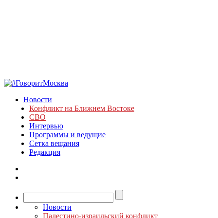
Новости
Конфликт на Ближнем Востоке
СВО
Интервью
Программы и ведущие
Сетка вещания
Редакция
Новости
Палестино-израильский конфликт