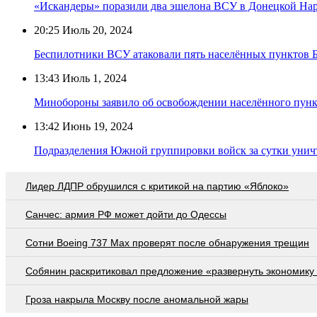
«Искандеры» поразили два эшелона ВСУ в Донецкой На
20:25
Июль 20, 2024
Беспилотники ВСУ атаковали пять населённых пунктов Б
13:43
Июль 1, 2024
Минобороны заявило об освобождении населённого пун
13:42
Июнь 19, 2024
Подразделения Южной группировки войск за сутки унич
Лидер ЛДПР обрушился с критикой на партию «Яблоко»
Санчес: армия РФ может дойти до Одессы
Сотни Boeing 737 Max проверят после обнаружения трещин
Собянин раскритиковал предложение «развернуть экономику 
Гроза накрыла Москву после аномальной жары