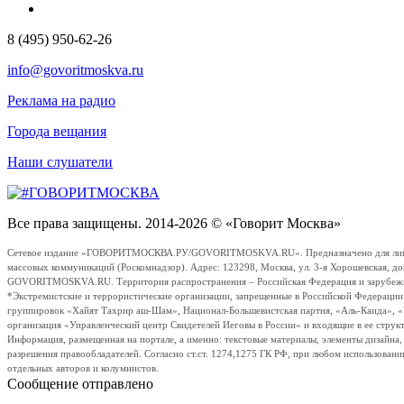
8 (495) 950-62-26
info@govoritmoskva.ru
Реклама на радио
Города вещания
Наши слушатели
Все права защищены. 2014-2026 © «Говорит Москва»
Сетевое издание «ГОВОРИТМОСКВА.РУ/GOVORITMOSKVA.RU». Предназначено для лиц стар
массовых коммуникаций (Роскомнадзор). Адрес: 123298, Москва, ул. 3-я Хорошевская, д
GOVORITMOSKVA.RU. Территория распространения – Российская Федерация и зарубежные с
*Экстремистские и террористические организации, запрещенные в Российской Федераци
группировок «Хайят Тахрир аш-Шам», Национал-Большевистская партия, «Аль-Каида», 
организация «Управленческий центр Свидетелей Иеговы в России» и входящие в ее струк
Информация, размещенная на портале, а именно: текстовые материалы, элементы дизайна
разрешения правообладателей. Согласно ст.ст. 1274,1275 ГК РФ, при любом использовани
отдельных авторов и колумнистов.
Сообщение отправлено