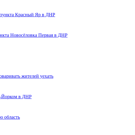
пункта Красный Яр в ДНР
нкта Новосёловка Первая в ДНР
оваривать жителей уехать
ю-Йорком в ДНР
ю область