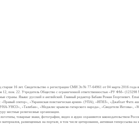
ше 16 лет. Свидетельство о регистрации СМИ Эл № 77-64961 от 04 марта 2016 года вы
ом 12, пом. 22. Учредитель Общество с ограниченной ответственностью «РУ ФМ» (123298 Мо
траны. Языки: русский и английский. Главный редактор Бабаян Роман Георгиевич. Email:
и: «Правый сектор», «Украинская повстанческая армия» (УПА), «ИГИЛ», «Джабхат Фатх а
«УНА-УНСО», «Талибан», «Меджлис крымско-татарского народа», «Свидетели Иеговы», «М
туру местные религиозные организации.
, логотипы, товарные знаки, фотографии, видео и аудио охраняются законодательством Ро
и материалов, размещенных на портале, в том числе цитировании, активная гиперссылка на 