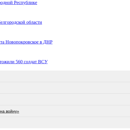
родной Республике
елгородской области
кта Новопокровское в ДНР
тожили 560 солдат ВСУ
на войну»