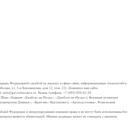
дано Федеральной службой по надзору в сфере связи, информационных технологий и
сква, ул. 3-я Хорошевская, дом 12, пом. 22). Доменное имя сайта
 info@govoritmoskva.ru. Номер телефона: +7 (495) 950-62-26
ш-Шам» (бывшая «Джабхат ан-Нусра», «Джебхат ан-Нусра»), Коалиция исламских
изантропик Дивижн», «Братство» Корчинского, «Артподготовка», Религиозная
ссийской Федерации и международными нормами права и не могут быть использованы без
материал является обязательной. Мнение редакции может не совпадать с мнением