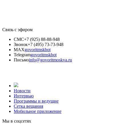
Связь с эфиром
СМС
+7 (925) 88-88-948
Звонок
+7 (495) 73-73-948
MAX
govoritmskbot
Telegram
govoritmskbot
Письмо
info@govoritmoskva.ru
Новости
Интервью
Программы и ведущие
Сетка вещания
Мобильное приложение
Мы в соцсетях