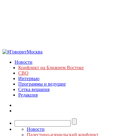
Новости
Конфликт на Ближнем Востоке
СВО
Интервью
Программы и ведущие
Сетка вещания
Редакция
Новости
Палестино-израильский конфликт