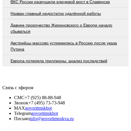
ВКС России разрушили ключевой мост в Славянске
Назван главный недостаток удалённой работы
Давнее пророчество Жириновского о Европе начало
сбываться
Австрийцы массово устремились в Россию после указа
Путина
Европа потеряла триллионы: анализ последствий
Связь с эфиром
СМС
+7 (925) 88-88-948
Звонок
+7 (495) 73-73-948
MAX
govoritmskbot
Telegram
govoritmskbot
Письмо
info@govoritmoskva.ru