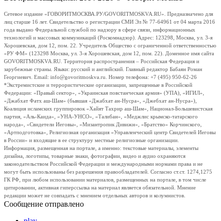
Сетевое издание «ГОВОРИТМОСКВА.РУ/GOVORITMOSKVA.RU». Предназначено для
лиц старше 16 лет. Свидетельство о регистрации СМИ Эл № 77-64961 от 04 марта 2016
года выдано Федеральной службой по надзору в сфере связи, информационных
технологий и массовых коммуникаций (Роскомнадзор). Адрес: 123298, Москва, ул. 3-я
Хорошевская, дом 12, пом. 22. Учредитель Общество с ограниченной ответственностью
«РУ ФМ» (123298 Москва, ул. 3-я Хорошевская, дом 12, пом. 22). Доменное имя сайта
GOVORITMOSKVA.RU. Территория распространения – Российская Федерация и
зарубежные страны. Языки: русский и английский. Главный редактор Бабаян Роман
Георгиевич. Email: info@govoritmoskva.ru. Номер телефона: +7 (495) 950-62-26
*Экстремистские и террористические организации, запрещенные в Российской
Федерации: «Правый сектор», «Украинская повстанческая армия» (УПА), «ИГИЛ»,
«Джабхат Фатх аш-Шам» (бывшая «Джабхат ан-Нусра», «Джебхат ан-Нусра»),
Коалиция исламских группировок «Хайят Тахрир аш-Шам», Национал-Большевистская
партия, «Аль-Каида», «УНА-УНСО», «Талибан», «Меджлис крымско-татарского
народа», «Свидетели Иеговы», «Мизантропик Дивижн», «Братство» Корчинского,
«Артподготовка», Религиозная организация «Управленческий центр Свидетелей Иеговы
в России» и входящие в ее структуру местные религиозные организации.
Информация, размещенная на портале, а именно: текстовые материалы, элементы
дизайна, логотипы, товарные знаки, фотографии, видео и аудио охраняются
законодательством Российской Федерации и международными нормами права и не
могут быть использованы без разрешения правообладателей. Согласно ст.ст. 1274,1275
ГК РФ, при любом использовании материалов, размещенных на портале, в том числе
цитировании, активная гиперссылка на материал является обязательной. Мнение
редакции может не совпадать с мнением отдельных авторов и колумнистов.
Сообщение отправлено
play