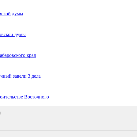
овской думы
овской думы
абаровского края
чный завели 3 дела
роительстве Восточного
л