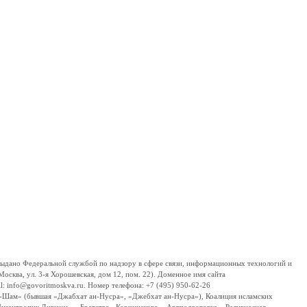
дано Федеральной службой по надзору в сфере связи, информационных технологий и
сква, ул. 3-я Хорошевская, дом 12, пом. 22). Доменное имя сайта
 info@govoritmoskva.ru. Номер телефона: +7 (495) 950-62-26
ш-Шам» (бывшая «Джабхат ан-Нусра», «Джебхат ан-Нусра»), Коалиция исламских