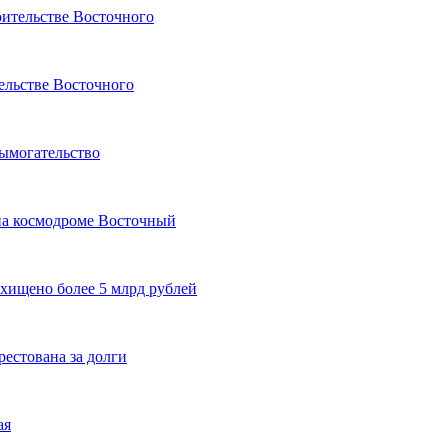
оительстве Восточного
тельстве Восточного
ымогательство
на космодроме Восточный
хищено более 5 млрд рублей
естована за долги
ая