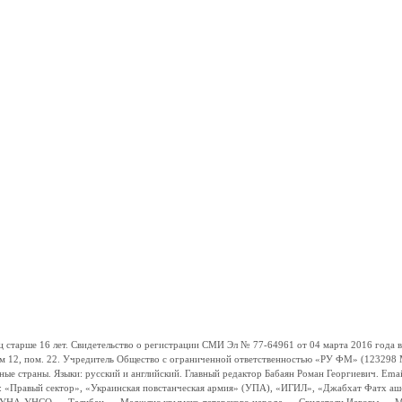
ше 16 лет. Свидетельство о регистрации СМИ Эл № 77-64961 от 04 марта 2016 года вы
ом 12, пом. 22. Учредитель Общество с ограниченной ответственностью «РУ ФМ» (123298 Мо
траны. Языки: русский и английский. Главный редактор Бабаян Роман Георгиевич. Email:
и: «Правый сектор», «Украинская повстанческая армия» (УПА), «ИГИЛ», «Джабхат Фатх а