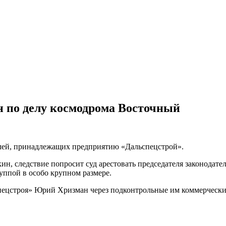
н по делу космодрома Восточный
блей, принадлежащих предприятию «Дальспецстрой».
, следствие попросит суд арестовать председателя законодате
уппой в особо крупном размере.
ьспецстроя» Юрий Хризман через подконтрольные им коммерчес