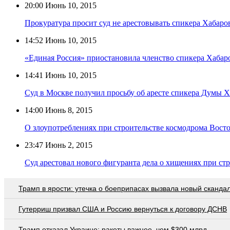
20:00
Июнь 10, 2015
Прокуратура просит суд не арестовывать спикера Хабар
14:52
Июнь 10, 2015
«Единая Россия» приостановила членство спикера Хабар
14:41
Июнь 10, 2015
Суд в Москве получил просьбу об аресте спикера Думы Х
14:00
Июнь 8, 2015
О злоупотреблениях при строительстве космодрома Восто
23:47
Июнь 2, 2015
Суд арестовал нового фигуранта дела о хищениях при ст
Трамп в ярости: утечка о боеприпасах вызвала новый сканда
Гутерриш призвал США и Россию вернуться к договору ДСНВ
Трамп отказал Украине: ракеты важнее, чем $300 млрд