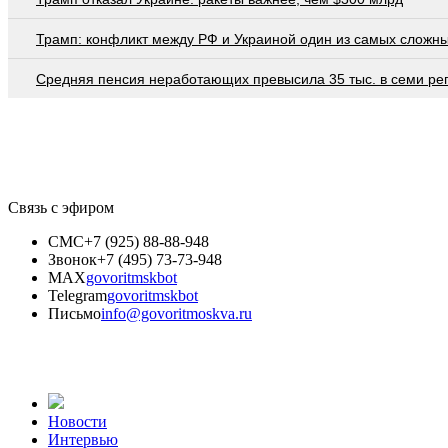
Трамп: конфликт между РФ и Украиной один из самых сложн
Средняя пенсия неработающих превысила 35 тыс. в семи ре
Связь с эфиром
СМС
+7 (925) 88-88-948
Звонок
+7 (495) 73-73-948
MAX
govoritmskbot
Telegram
govoritmskbot
Письмо
info@govoritmoskva.ru
Новости
Интервью