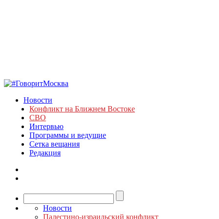
Новости
Конфликт на Ближнем Востоке
СВО
Интервью
Программы и ведущие
Сетка вещания
Редакция
Новости
Палестино-израильский конфликт