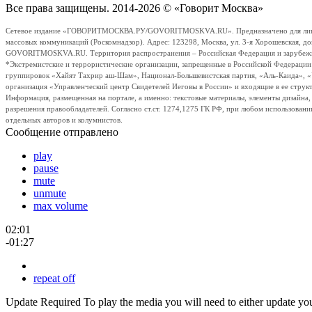
Все права защищены. 2014-2026 © «Говорит Москва»
Сетевое издание «ГОВОРИТМОСКВА.РУ/GOVORITMOSKVA.RU». Предназначено для лиц стар
массовых коммуникаций (Роскомнадзор). Адрес: 123298, Москва, ул. 3-я Хорошевская, д
GOVORITMOSKVA.RU. Территория распространения – Российская Федерация и зарубежные с
*Экстремистские и террористические организации, запрещенные в Российской Федераци
группировок «Хайят Тахрир аш-Шам», Национал-Большевистская партия, «Аль-Каида», 
организация «Управленческий центр Свидетелей Иеговы в России» и входящие в ее струк
Информация, размещенная на портале, а именно: текстовые материалы, элементы дизайна
разрешения правообладателей. Согласно ст.ст. 1274,1275 ГК РФ, при любом использовани
отдельных авторов и колумнистов.
Сообщение отправлено
play
pause
mute
unmute
max volume
02:01
-01:27
repeat off
Update Required
To play the media you will need to either update yo