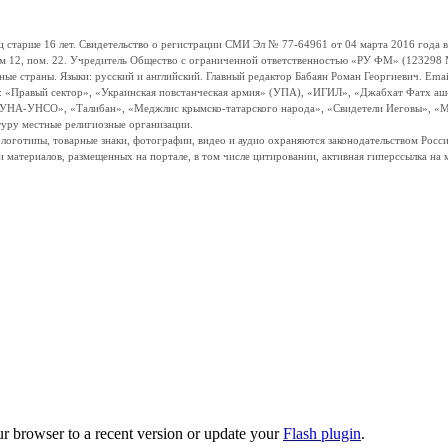
ше 16 лет. Свидетельство о регистрации СМИ Эл № 77-64961 от 04 марта 2016 года вы
ом 12, пом. 22. Учредитель Общество с ограниченной ответственностью «РУ ФМ» (123298 Мо
траны. Языки: русский и английский. Главный редактор Бабаян Роман Георгиевич. Email:
и: «Правый сектор», «Украинская повстанческая армия» (УПА), «ИГИЛ», «Джабхат Фатх а
«УНА-УНСО», «Талибан», «Меджлис крымско-татарского народа», «Свидетели Иеговы», «М
туру местные религиозные организации.
, логотипы, товарные знаки, фотографии, видео и аудио охраняются законодательством Ро
и материалов, размещенных на портале, в том числе цитировании, активная гиперссылка на 
ur browser to a recent version or update your
Flash plugin
.