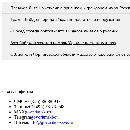
Премьер Литвы выступил с призывом к гражданам из-за Росс
Трамп: Байден передал Украине достаточно вооружения
«Сосед соседа боится»: что в Одессе думают о русских
Азербайджан захотел помочь Украине поставками газа
СВ: жители Черниговской области массово отказываются от э
Связь с эфиром
СМС
+7 (925) 88-88-948
Звонок
+7 (495) 73-73-948
MAX
govoritmskbot
Telegram
govoritmskbot
Письмо
info@govoritmoskva.ru