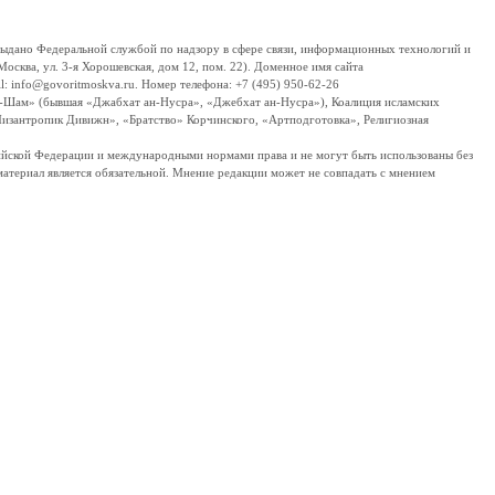
дано Федеральной службой по надзору в сфере связи, информационных технологий и
сква, ул. 3-я Хорошевская, дом 12, пом. 22). Доменное имя сайта
 info@govoritmoskva.ru. Номер телефона: +7 (495) 950-62-26
ш-Шам» (бывшая «Джабхат ан-Нусра», «Джебхат ан-Нусра»), Коалиция исламских
изантропик Дивижн», «Братство» Корчинского, «Артподготовка», Религиозная
ссийской Федерации и международными нормами права и не могут быть использованы без
материал является обязательной. Мнение редакции может не совпадать с мнением