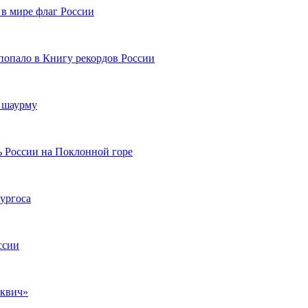
в мире флаг России
попало в Книгу рекордов России
ю шаурму
нь России на Поклонной горе
ургоса
ссии
сквич»