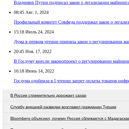
Владимир Путин подписал закон о легализации майнинг
08:45
Авг. 1, 2024
Профильный комитет Совфеда поддержал закон о легали
15:18
Июль 24, 2024
Дума в первом чтении приняла закон о регулировании м
20:45
Ноя. 17, 2022
В Госдуму внесли законопроект о регулировании майнин
16:18
Июнь 14, 2022
Госдума одобрила в I чтении запрет оплаты товаров ци
В России стремительно дорожает сахар
Службу внешней разведки возглавил гражданин Турции
Bloomberg объяснил, почему Россия сближается с Мадагаска