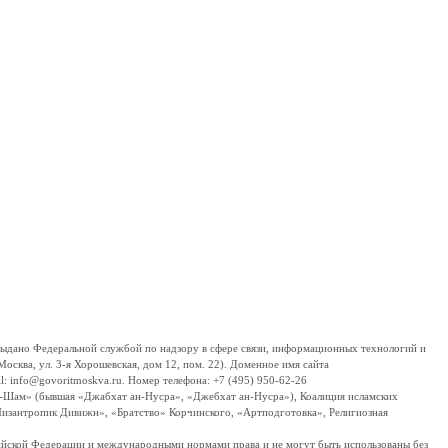
дано Федеральной службой по надзору в сфере связи, информационных технологий и
сква, ул. 3-я Хорошевская, дом 12, пом. 22). Доменное имя сайта
 info@govoritmoskva.ru. Номер телефона: +7 (495) 950-62-26
ш-Шам» (бывшая «Джабхат ан-Нусра», «Джебхат ан-Нусра»), Коалиция исламских
изантропик Дивижн», «Братство» Корчинского, «Артподготовка», Религиозная
ссийской Федерации и международными нормами права и не могут быть использованы без