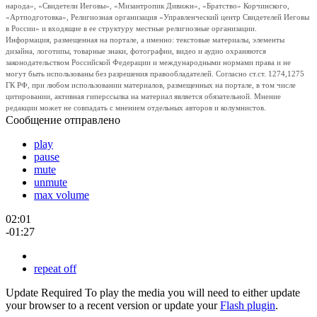
народа», «Свидетели Иеговы», «Мизантропик Дивижн», «Братство» Корчинского,
«Артподготовка», Религиозная организация «Управленческий центр Свидетелей Иеговы
в России» и входящие в ее структуру местные религиозные организации.
Информация, размещенная на портале, а именно: текстовые материалы, элементы
дизайна, логотипы, товарные знаки, фотографии, видео и аудио охраняются
законодательством Российской Федерации и международными нормами права и не
могут быть использованы без разрешения правообладателей. Согласно ст.ст. 1274,1275
ГК РФ, при любом использовании материалов, размещенных на портале, в том числе
цитировании, активная гиперссылка на материал является обязательной. Мнение
редакции может не совпадать с мнением отдельных авторов и колумнистов.
Сообщение отправлено
play
pause
mute
unmute
max volume
02:01
-01:27
repeat off
Update Required
To play the media you will need to either update
your browser to a recent version or update your
Flash plugin
.