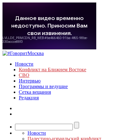
Новости
Конфликт на Ближнем Востоке
СВО
Интервью
Программы и ведущие
Сетка вещания
Редакция
Новости
Палестино-израильский конфликт