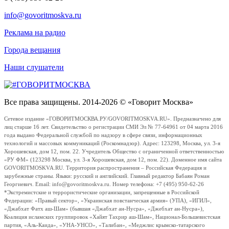
info@govoritmoskva.ru
Реклама на радио
Города вещания
Наши слушатели
Все права защищены. 2014-2026 © «Говорит Москва»
Сетевое издание «ГОВОРИТМОСКВА.РУ/GOVORITMOSKVA.RU». Предназначено для
лиц старше 16 лет. Свидетельство о регистрации СМИ Эл № 77-64961 от 04 марта 2016
года выдано Федеральной службой по надзору в сфере связи, информационных
технологий и массовых коммуникаций (Роскомнадзор). Адрес: 123298, Москва, ул. 3-я
Хорошевская, дом 12, пом. 22. Учредитель Общество с ограниченной ответственностью
«РУ ФМ» (123298 Москва, ул. 3-я Хорошевская, дом 12, пом. 22). Доменное имя сайта
GOVORITMOSKVA.RU. Территория распространения – Российская Федерация и
зарубежные страны. Языки: русский и английский. Главный редактор Бабаян Роман
Георгиевич. Email: info@govoritmoskva.ru. Номер телефона: +7 (495) 950-62-26
*Экстремистские и террористические организации, запрещенные в Российской
Федерации: «Правый сектор», «Украинская повстанческая армия» (УПА), «ИГИЛ»,
«Джабхат Фатх аш-Шам» (бывшая «Джабхат ан-Нусра», «Джебхат ан-Нусра»),
Коалиция исламских группировок «Хайят Тахрир аш-Шам», Национал-Большевистская
партия, «Аль-Каида», «УНА-УНСО», «Талибан», «Меджлис крымско-татарского