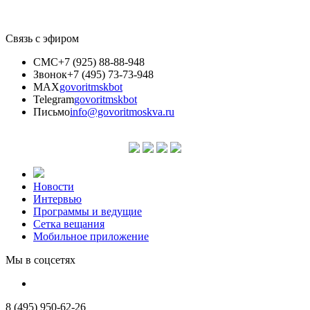
Связь с эфиром
СМС
+7 (925) 88-88-948
Звонок
+7 (495) 73-73-948
MAX
govoritmskbot
Telegram
govoritmskbot
Письмо
info@govoritmoskva.ru
Новости
Интервью
Программы и ведущие
Сетка вещания
Мобильное приложение
Мы в соцсетях
8 (495) 950-62-26