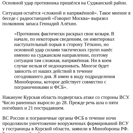
Основной удар противника пришёлся на Суджанский район.
Ситуация остаётся «сложной и напряжённой». Такое мнение в
беседе с радиостанцией «Говорит Москва» выразил
полковник запаса Геннадий Алёхин.
«Противник фактически раскрыл свои козыря. В
начале, по некоторым сведениям, он имитировал
наступательный порыв в сторону Тёткино, но
основной удар силами тактических групп нанёс
именно на суджанском направлении, поэтому
ситуация там сложная, напряжённая. Ни в коем
случае нельзя её недооценивать. Многое будет
зависеть от наших действий в течение
сегодняшнего дня. Я имею в виду подразделения
Минобороны, которое действует совместно с
пограничниками и ФСБ».
Накануне Курская область подверглась атаке со стороны ВСУ.
Число раненных выросло до 28. Прежде речь шла о пяти
погибших и 21 пострадавшем.
ВС России и пограничные органы ФСБ в течение ночи
продолжили уничтожение вооруженных формирований ВСУ
у госграницы в Курской области, заявили в Минобороны РФ.