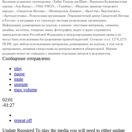
Коалиция исламских группировок «Хайят Тахрир аш-Шам», Национал-Большевистская
партия, «Аль-Каида», «УНА-УНСО», «Талибан», «Меджлис крымско-татарского
народа», «Свидетели Иеговы», «Мизантропик Дивижн», «Братство» Корчинского,
«Артподготовка», Религиозная организация «Управленческий центр Свидетелей Иеговы
в России» и входящие в ее структуру местные религиозные организации.
Информация, размещенная на портале, а именно: текстовые материалы, элементы
дизайна, логотипы, товарные знаки, фотографии, видео и аудио охраняются
законодательством Российской Федерации и международными нормами права и не
могут быть использованы без разрешения правообладателей. Согласно ст.ст. 1274,1275
ГК РФ, при любом использовании материалов, размещенных на портале, в том числе
цитировании, активная гиперссылка на материал является обязательной. Мнение
редакции может не совпадать с мнением отдельных авторов и колумнистов.
Сообщение отправлено
play
pause
mute
unmute
max volume
02:01
-01:27
repeat off
Update Required
To play the media you will need to either update