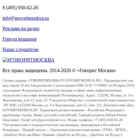
8 (495) 950-62-26
info@govoritmoskva.ru
Реклама на радио
Города вещания
Наши слушатели
Все права защищены. 2014-2026 © «Говорит Москва»
Сетевое издание «ГОВОРИТМОСКВА.РУ/GOVORITMOSKVA.RU». Предназначено для
лиц старше 16 лет. Свидетельство о регистрации СМИ Эл № 77-64961 от 04 марта 2016
года выдано Федеральной службой по надзору в сфере связи, информационных
технологий и массовых коммуникаций (Роскомнадзор). Адрес: 123298, Москва, ул. 3-я
Хорошевская, дом 12, пом. 22. Учредитель Общество с ограниченной ответственностью
«РУ ФМ» (123298 Москва, ул. 3-я Хорошевская, дом 12, пом. 22). Доменное имя сайта
GOVORITMOSKVA.RU. Территория распространения – Российская Федерация и
зарубежные страны. Языки: русский и английский. Главный редактор Бабаян Роман
Георгиевич. Email: info@govoritmoskva.ru. Номер телефона: +7 (495) 950-62-26
*Экстремистские и террористические организации, запрещенные в Российской
Федерации: «Правый сектор», «Украинская повстанческая армия» (УПА), «ИГИЛ»,
«Джабхат Фатх аш-Шам» (бывшая «Джабхат ан-Нусра», «Джебхат ан-Нусра»),