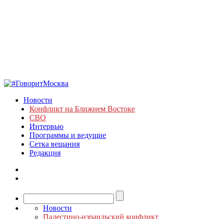
Новости
Конфликт на Ближнем Востоке
СВО
Интервью
Программы и ведущие
Сетка вещания
Редакция
Новости
Палестино-израильский конфликт