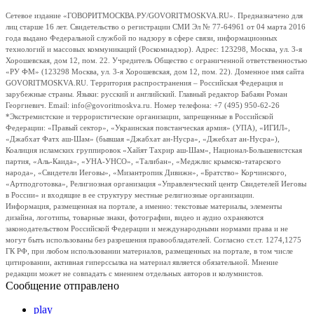
Сетевое издание «ГОВОРИТМОСКВА.РУ/GOVORITMOSKVA.RU». Предназначено для
лиц старше 16 лет. Свидетельство о регистрации СМИ Эл № 77-64961 от 04 марта 2016
года выдано Федеральной службой по надзору в сфере связи, информационных
технологий и массовых коммуникаций (Роскомнадзор). Адрес: 123298, Москва, ул. 3-я
Хорошевская, дом 12, пом. 22. Учредитель Общество с ограниченной ответственностью
«РУ ФМ» (123298 Москва, ул. 3-я Хорошевская, дом 12, пом. 22). Доменное имя сайта
GOVORITMOSKVA.RU. Территория распространения – Российская Федерация и
зарубежные страны. Языки: русский и английский. Главный редактор Бабаян Роман
Георгиевич. Email: info@govoritmoskva.ru. Номер телефона: +7 (495) 950-62-26
*Экстремистские и террористические организации, запрещенные в Российской
Федерации: «Правый сектор», «Украинская повстанческая армия» (УПА), «ИГИЛ»,
«Джабхат Фатх аш-Шам» (бывшая «Джабхат ан-Нусра», «Джебхат ан-Нусра»),
Коалиция исламских группировок «Хайят Тахрир аш-Шам», Национал-Большевистская
партия, «Аль-Каида», «УНА-УНСО», «Талибан», «Меджлис крымско-татарского
народа», «Свидетели Иеговы», «Мизантропик Дивижн», «Братство» Корчинского,
«Артподготовка», Религиозная организация «Управленческий центр Свидетелей Иеговы
в России» и входящие в ее структуру местные религиозные организации.
Информация, размещенная на портале, а именно: текстовые материалы, элементы
дизайна, логотипы, товарные знаки, фотографии, видео и аудио охраняются
законодательством Российской Федерации и международными нормами права и не
могут быть использованы без разрешения правообладателей. Согласно ст.ст. 1274,1275
ГК РФ, при любом использовании материалов, размещенных на портале, в том числе
цитировании, активная гиперссылка на материал является обязательной. Мнение
редакции может не совпадать с мнением отдельных авторов и колумнистов.
Сообщение отправлено
play