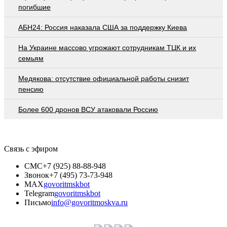
погибшие
АБН24: Россия наказала США за поддержку Киева
На Украине массово угрожают сотрудникам ТЦК и их
семьям
Медякова: отсутствие официальной работы снизит
пенсию
Более 600 дронов ВСУ атаковали Россию
Связь с эфиром
СМС
+7 (925) 88-88-948
Звонок
+7 (495) 73-73-948
MAX
govoritmskbot
Telegram
govoritmskbot
Письмо
info@govoritmoskva.ru