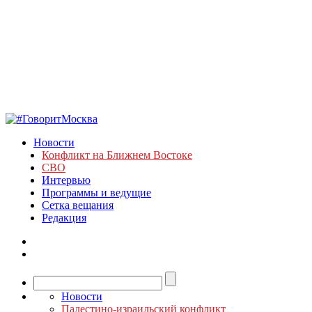
Новости
Конфликт на Ближнем Востоке
СВО
Интервью
Программы и ведущие
Сетка вещания
Редакция
Новости
Палестино-израильский конфликт