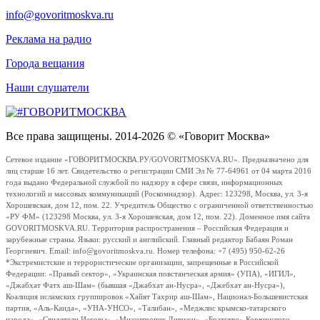
info@govoritmoskva.ru
Реклама на радио
Города вещания
Наши слушатели
Все права защищены. 2014-2026 © «Говорит Москва»
Сетевое издание «ГОВОРИТМОСКВА.РУ/GOVORITMOSKVA.RU». Предназначено для
лиц старше 16 лет. Свидетельство о регистрации СМИ Эл № 77-64961 от 04 марта 2016
года выдано Федеральной службой по надзору в сфере связи, информационных
технологий и массовых коммуникаций (Роскомнадзор). Адрес: 123298, Москва, ул. 3-я
Хорошевская, дом 12, пом. 22. Учредитель Общество с ограниченной ответственностью
«РУ ФМ» (123298 Москва, ул. 3-я Хорошевская, дом 12, пом. 22). Доменное имя сайта
GOVORITMOSKVA.RU. Территория распространения – Российская Федерация и
зарубежные страны. Языки: русский и английский. Главный редактор Бабаян Роман
Георгиевич. Email: info@govoritmoskva.ru. Номер телефона: +7 (495) 950-62-26
*Экстремистские и террористические организации, запрещенные в Российской
Федерации: «Правый сектор», «Украинская повстанческая армия» (УПА), «ИГИЛ»,
«Джабхат Фатх аш-Шам» (бывшая «Джабхат ан-Нусра», «Джебхат ан-Нусра»),
Коалиция исламских группировок «Хайят Тахрир аш-Шам», Национал-Большевистская
партия, «Аль-Каида», «УНА-УНСО», «Талибан», «Меджлис крымско-татарского
народа», «Свидетели Иеговы», «Мизантропик Дивижн», «Братство» Корчинского,