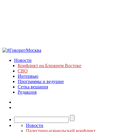
Новости
Конфликт на Ближнем Востоке
СВО
Интервью
Программы и ведущие
Сетка вещания
Редакция
Новости
Палестино-израильский конфликт