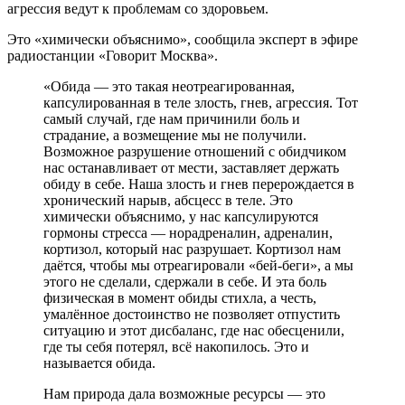
агрессия ведут к проблемам со здоровьем.
Это «химически объяснимо», сообщила эксперт в эфире
радиостанции «Говорит Москва».
«Обида — это такая неотреагированная,
капсулированная в теле злость, гнев, агрессия. Тот
самый случай, где нам причинили боль и
страдание, а возмещение мы не получили.
Возможное разрушение отношений с обидчиком
нас останавливает от мести, заставляет держать
обиду в себе. Наша злость и гнев перерождается в
хронический нарыв, абсцесс в теле. Это
химически объяснимо, у нас капсулируются
гормоны стресса — норадреналин, адреналин,
кортизол, который нас разрушает. Кортизол нам
даётся, чтобы мы отреагировали «бей-беги», а мы
этого не сделали, сдержали в себе. И эта боль
физическая в момент обиды стихла, а честь,
умалённое достоинство не позволяет отпустить
ситуацию и этот дисбаланс, где нас обесценили,
где ты себя потерял, всё накопилось. Это и
называется обида.
Нам природа дала возможные ресурсы — это