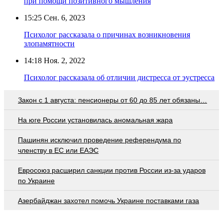
при помощи позитивного мышления
15:25
Сен. 6, 2023
Психолог рассказала о причинах возникновения
злопамятности
14:18
Ноя. 2, 2022
Психолог рассказала об отличии дистресса от эустресса
Закон с 1 августа: пенсионеры от 60 до 85 лет обязаны…
На юге России установилась аномальная жара
Пашинян исключил проведение референдума по
членству в ЕС или ЕАЭС
Евросоюз расширил санкции против России из-за ударов
по Украине
Азербайджан захотел помочь Украине поставками газа