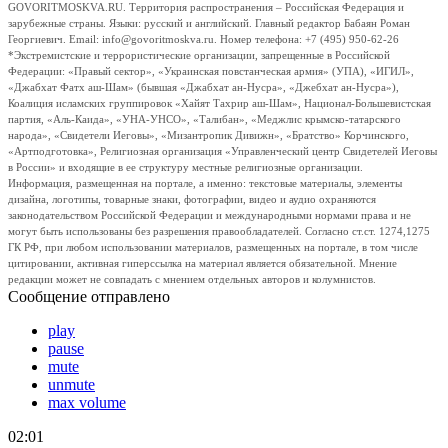
GOVORITMOSKVA.RU. Территория распространения – Российская Федерация и
зарубежные страны. Языки: русский и английский. Главный редактор Бабаян Роман
Георгиевич. Email: info@govoritmoskva.ru. Номер телефона: +7 (495) 950-62-26
*Экстремистские и террористические организации, запрещенные в Российской
Федерации: «Правый сектор», «Украинская повстанческая армия» (УПА), «ИГИЛ»,
«Джабхат Фатх аш-Шам» (бывшая «Джабхат ан-Нусра», «Джебхат ан-Нусра»),
Коалиция исламских группировок «Хайят Тахрир аш-Шам», Национал-Большевистская
партия, «Аль-Каида», «УНА-УНСО», «Талибан», «Меджлис крымско-татарского
народа», «Свидетели Иеговы», «Мизантропик Дивижн», «Братство» Корчинского,
«Артподготовка», Религиозная организация «Управленческий центр Свидетелей Иеговы
в России» и входящие в ее структуру местные религиозные организации.
Информация, размещенная на портале, а именно: текстовые материалы, элементы
дизайна, логотипы, товарные знаки, фотографии, видео и аудио охраняются
законодательством Российской Федерации и международными нормами права и не
могут быть использованы без разрешения правообладателей. Согласно ст.ст. 1274,1275
ГК РФ, при любом использовании материалов, размещенных на портале, в том числе
цитировании, активная гиперссылка на материал является обязательной. Мнение
редакции может не совпадать с мнением отдельных авторов и колумнистов.
Сообщение отправлено
play
pause
mute
unmute
max volume
02:01