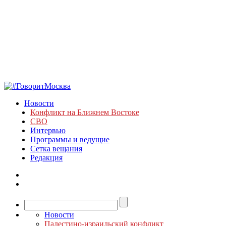
Новости
Конфликт на Ближнем Востоке
СВО
Интервью
Программы и ведущие
Сетка вещания
Редакция
Новости
Палестино-израильский конфликт