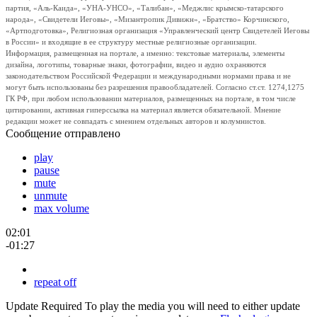
партия, «Аль-Каида», «УНА-УНСО», «Талибан», «Меджлис крымско-татарского
народа», «Свидетели Иеговы», «Мизантропик Дивижн», «Братство» Корчинского,
«Артподготовка», Религиозная организация «Управленческий центр Свидетелей Иеговы
в России» и входящие в ее структуру местные религиозные организации.
Информация, размещенная на портале, а именно: текстовые материалы, элементы
дизайна, логотипы, товарные знаки, фотографии, видео и аудио охраняются
законодательством Российской Федерации и международными нормами права и не
могут быть использованы без разрешения правообладателей. Согласно ст.ст. 1274,1275
ГК РФ, при любом использовании материалов, размещенных на портале, в том числе
цитировании, активная гиперссылка на материал является обязательной. Мнение
редакции может не совпадать с мнением отдельных авторов и колумнистов.
Сообщение отправлено
play
pause
mute
unmute
max volume
02:01
-01:27
repeat off
Update Required
To play the media you will need to either update