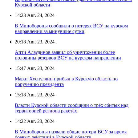
Курской области
14:23
Авг. 24, 2024
В Минобороны сообщили о потерях ВСУ на курском
направлении за минувшие сутки
20:18
Авг. 23, 2024
Апти Алаудинов заявил об уничтожении более
половины резервов ВСУ на курском направлении
15:47
Авг. 23, 2024
Марат Хуснуллин прибыл в Курскую область по
поручению президента
15:18
Авг. 23, 2024
Власти Курской области сообщили о трёх сбитых над
территорией региона ракетах
14:22
Авг. 23, 2024
В Минобороны назвали общие потери ВСУ за время
боевых действий в Курской области