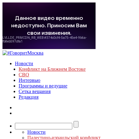
Новости
Конфликт на Ближнем Востоке
СВО
Интервью
Программы и ведущие
Сетка вещания
Редакция
Новости
Палестино-израильский конфликт