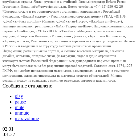
зарубежные страны. Языки: русский и английский. Главный редактор Бабаян Роман
Георгиевич. Email: info@govoritmoskva.ru. Номер телефона: +7 (495) 950-62-26
*Экстремистские и террористические организации, запрещенные в Российской
Федерации: «Правый сектор», «Украинская повстанческая армия» (УПА), «ИГИЛ»,
«Джабхат Фатх аш-Шам» (бывшая «Джабхат ан-Нусра», «Джебхат ан-Нусра»),
Коалиция исламских группировок «Хайят Тахрир аш-Шам», Национал-Большевистская
партия, «Аль-Каида», «УНА-УНСО», «Талибан», «Меджлис крымско-татарского
народа», «Свидетели Иеговы», «Мизантропик Дивижн», «Братство» Корчинского,
«Артподготовка», Религиозная организация «Управленческий центр Свидетелей Иеговы
в России» и входящие в ее структуру местные религиозные организации.
Информация, размещенная на портале, а именно: текстовые материалы, элементы
дизайна, логотипы, товарные знаки, фотографии, видео и аудио охраняются
законодательством Российской Федерации и международными нормами права и не
могут быть использованы без разрешения правообладателей. Согласно ст.ст. 1274,1275
ГК РФ, при любом использовании материалов, размещенных на портале, в том числе
цитировании, активная гиперссылка на материал является обязательной. Мнение
редакции может не совпадать с мнением отдельных авторов и колумнистов.
Сообщение отправлено
play
pause
mute
unmute
max volume
02:01
-01:27