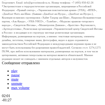
Георгиевич. Email: info@govoritmoskva.ru. Номер телефона: +7 (495) 950-62-26
*Экстремистские и террористические организации, запрещенные в Российской
Федерации: «Правый сектор», «Украинская повстанческая армия» (УПА), «ИГИЛ»,
«Джабхат Фатх аш-Шам» (бывшая «Джабхат ан-Нусра», «Джебхат ан-Нусра»),
Коалиция исламских группировок «Хайят Тахрир аш-Шам», Национал-Большевистская
партия, «Аль-Каида», «УНА-УНСО», «Талибан», «Меджлис крымско-татарского
народа», «Свидетели Иеговы», «Мизантропик Дивижн», «Братство» Корчинского,
«Артподготовка», Религиозная организация «Управленческий центр Свидетелей Иеговы
в России» и входящие в ее структуру местные религиозные организации.
Информация, размещенная на портале, а именно: текстовые материалы, элементы
дизайна, логотипы, товарные знаки, фотографии, видео и аудио охраняются
законодательством Российской Федерации и международными нормами права и не
могут быть использованы без разрешения правообладателей. Согласно ст.ст. 1274,1275
ГК РФ, при любом использовании материалов, размещенных на портале, в том числе
цитировании, активная гиперссылка на материал является обязательной. Мнение
редакции может не совпадать с мнением отдельных авторов и колумнистов.
Сообщение отправлено
play
pause
mute
unmute
max volume
02:01
-01:27