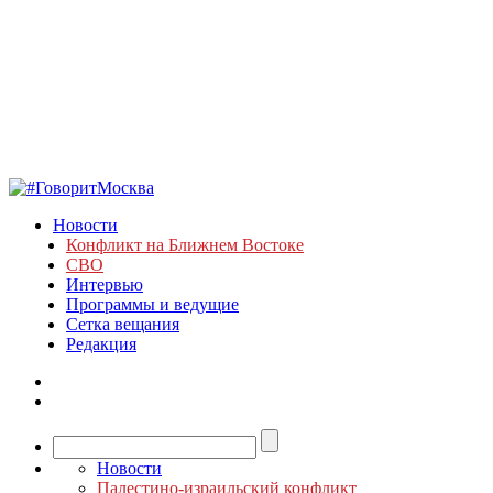
Новости
Конфликт на Ближнем Востоке
СВО
Интервью
Программы и ведущие
Сетка вещания
Редакция
Новости
Палестино-израильский конфликт