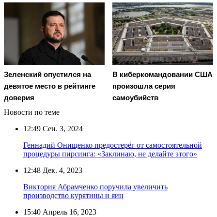
Зеленский опустился на
В киберкомандовании США
девятое место в рейтинге
произошла серия
доверия
самоубийств
Новости по теме
12:49
Сен. 3, 2024
Геннадий Онищенко предостерёг от самостоятельной
процедуры пирсинга: «Заклинаю, не делайте этого»
12:48
Дек. 4, 2023
Виктория Абрамченко поручила увеличить
производство курятины и яиц
15:40
Апрель 16, 2023