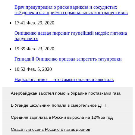
Врач предупредил о риске варикоза и сосудистых
звёздочек из-за приёма гормональных контрацептивов
17:41
Фев. 29, 2020
Онищенко назвал пирсинг глупейшей модой: гигиена
нарушается
19:39
Фев. 23, 2020
Геннадий Онищенко призвал запретить татуировки
10:52
Фев. 5, 2020
Нарколог: пиво — это самый опасный алкоголь
Азербайджан захотел помочь Украине поставками газа
В Уганде школьники попали в смертельное ДТП
Средняя зарплата в России выросла на 12% за год
Спасёт ли осень Россию от атак дронов