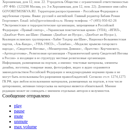
Хорошевская, дом 12, пом. 22. Учредитель Общество с ограниченной ответственностью
«РУ ФМ» (123298 Москва, ул. 3-я Хорошевская, дом 12, пом. 22). Доменное имя сайта
GOVORITMOSKVA.RU. Территория распространения – Российская Федерация и
зарубежные страны. Языки: русский и английский. Главный редактор Бабаян Роман
Георгиевич. Email: info@govoritmoskva.ru. Номер телефона: +7 (495) 950-62-26
*Экстремистские и террористические организации, запрещенные в Российской
Федерации: «Правый сектор», «Украинская повстанческая армия» (УПА), «ИГИЛ»,
«Джабхат Фатх аш-Шам» (бывшая «Джабхат ан-Нусра», «Джебхат ан-Нусра»),
Коалиция исламских группировок «Хайят Тахрир аш-Шам», Национал-Большевистская
партия, «Аль-Каида», «УНА-УНСО», «Талибан», «Меджлис крымско-татарского
народа», «Свидетели Иеговы», «Мизантропик Дивижн», «Братство» Корчинского,
«Артподготовка», Религиозная организация «Управленческий центр Свидетелей Иеговы
в России» и входящие в ее структуру местные религиозные организации.
Информация, размещенная на портале, а именно: текстовые материалы, элементы
дизайна, логотипы, товарные знаки, фотографии, видео и аудио охраняются
законодательством Российской Федерации и международными нормами права и не
могут быть использованы без разрешения правообладателей. Согласно ст.ст. 1274,1275
ГК РФ, при любом использовании материалов, размещенных на портале, в том числе
цитировании, активная гиперссылка на материал является обязательной. Мнение
редакции может не совпадать с мнением отдельных авторов и колумнистов.
Сообщение отправлено
play
pause
mute
unmute
max volume