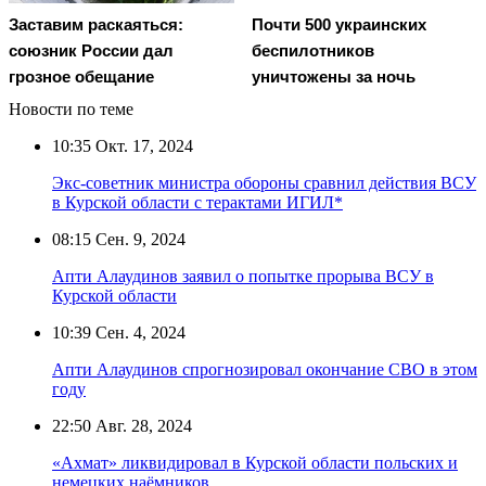
Заставим раскаяться:
Почти 500 украинских
союзник России дал
беспилотников
грозное обещание
уничтожены за ночь
Новости по теме
10:35
Окт. 17, 2024
Экс-советник министра обороны сравнил действия ВСУ
в Курской области с терактами ИГИЛ*
08:15
Сен. 9, 2024
Апти Алаудинов заявил о попытке прорыва ВСУ в
Курской области
10:39
Сен. 4, 2024
Апти Алаудинов спрогнозировал окончание СВО в этом
году
22:50
Авг. 28, 2024
«Ахмат» ликвидировал в Курской области польских и
немецких наёмников