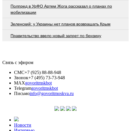
Полпред в УрФО Артем Жога рассказал о планах по
мобилизации
Зеленский: у Украины нет планов возвращать Крым
Правительство ввело новый запрет по бензину
Связь с эфиром
СМС
+7 (925) 88-88-948
Звонок
+7 (495) 73-73-948
MAX
govoritmskbot
Telegram
govoritmskbot
Письмо
info@govoritmoskva.ru
Новости
Интервью