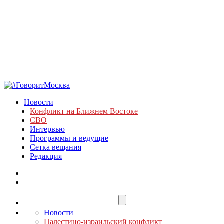
Новости
Конфликт на Ближнем Востоке
СВО
Интервью
Программы и ведущие
Сетка вещания
Редакция
Новости
Палестино-израильский конфликт