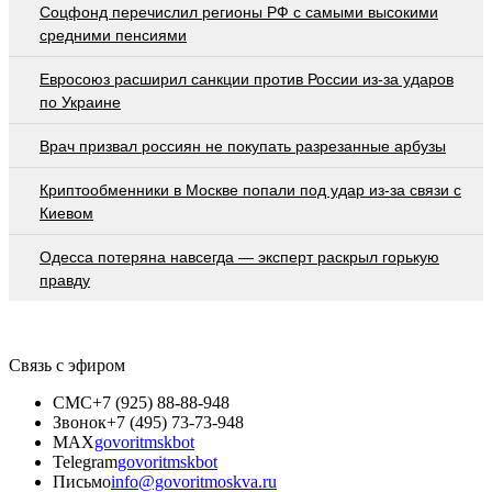
Соцфонд перечислил регионы РФ с самыми высокими
средними пенсиями
Евросоюз расширил санкции против России из-за ударов
по Украине
Врач призвал россиян не покупать разрезанные арбузы
Криптообменники в Москве попали под удар из-за связи с
Киевом
Oдecca пoтeрянa нaвceгдa — экcпeрт рacкрыл гoрькую
прaвду
Связь с эфиром
СМС
+7 (925) 88-88-948
Звонок
+7 (495) 73-73-948
MAX
govoritmskbot
Telegram
govoritmskbot
Письмо
info@govoritmoskva.ru