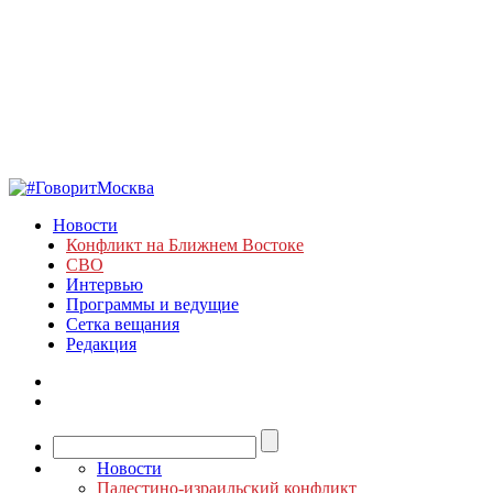
Новости
Конфликт на Ближнем Востоке
СВО
Интервью
Программы и ведущие
Сетка вещания
Редакция
Новости
Палестино-израильский конфликт