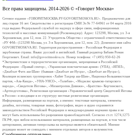
Все права защищены. 2014-2026 © «Говорит Москва»
Сетевое издание «ГОВОРИТМОСКВА.РУ/GOVORITMOSKVA.RU». Предназначено для
лиц старше 16 лет. Свидетельство о регистрации СМИ Эл № 77-64961 от 04 марта 2016
года выдано Федеральной службой по надзору в сфере связи, информационных
технологий и массовых коммуникаций (Роскомнадзор). Адрес: 123298, Москва, ул. 3-я
Хорошевская, дом 12, пом. 22. Учредитель Общество с ограниченной ответственностью
«РУ ФМ» (123298 Москва, ул. 3-я Хорошевская, дом 12, пом. 22). Доменное имя сайта
GOVORITMOSKVA.RU. Территория распространения – Российская Федерация и
зарубежные страны. Языки: русский и английский. Главный редактор Бабаян Роман
Георгиевич. Email: info@govoritmoskva.ru. Номер телефона: +7 (495) 950-62-26
*Экстремистские и террористические организации, запрещенные в Российской
Федерации: «Правый сектор», «Украинская повстанческая армия» (УПА), «ИГИЛ»,
«Джабхат Фатх аш-Шам» (бывшая «Джабхат ан-Нусра», «Джебхат ан-Нусра»),
Коалиция исламских группировок «Хайят Тахрир аш-Шам», Национал-Большевистская
партия, «Аль-Каида», «УНА-УНСО», «Талибан», «Меджлис крымско-татарского
народа», «Свидетели Иеговы», «Мизантропик Дивижн», «Братство» Корчинского,
«Артподготовка», Религиозная организация «Управленческий центр Свидетелей Иеговы
в России» и входящие в ее структуру местные религиозные организации.
Информация, размещенная на портале, а именно: текстовые материалы, элементы
дизайна, логотипы, товарные знаки, фотографии, видео и аудио охраняются
законодательством Российской Федерации и международными нормами права и не
могут быть использованы без разрешения правообладателей. Согласно ст.ст. 1274,1275
ГК РФ, при любом использовании материалов, размещенных на портале, в том числе
цитировании, активная гиперссылка на материал является обязательной. Мнение
редакции может не совпадать с мнением отдельных авторов и колумнистов.
Сообщение отправлено