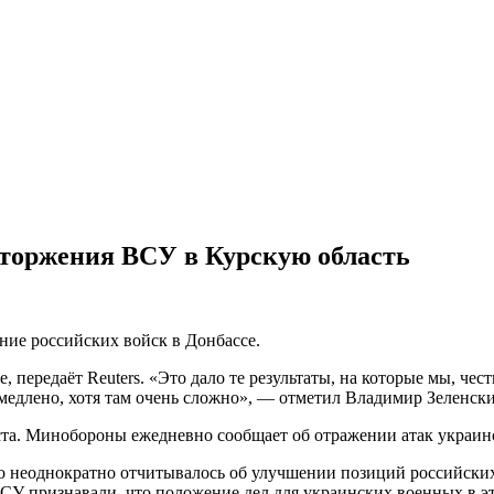
вторжения ВСУ в Курскую область
ние российских войск в Донбассе.
 передаёт Reuters. «Это дало те результаты, на которые мы, че
медлено, хотя там очень сложно», — отметил Владимир Зеленски
уста. Минобороны ежедневно сообщает об отражении атак украи
о неоднократно отчитывалось об улучшении позиций российских 
У признавали, что положение дел для украинских военных в это