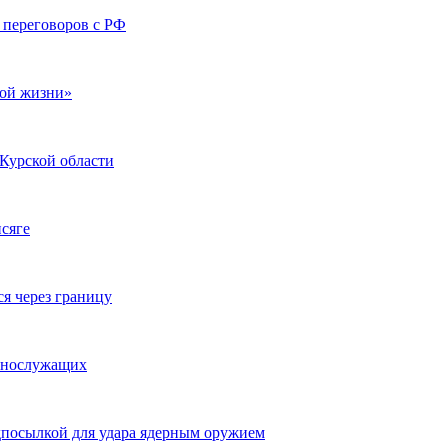
я переговоров с РФ
ной жизни»
Курской области
сяге
я через границу
еннослужащих
дпосылкой для удара ядерным оружием