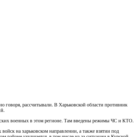
стно говоря, рассчитывали. В Харьковской области противник
й.
нских военных в этом регионе. Там введены режимы ЧС и КТО.
войск на харьковском направлении, а также взятии под
м районе ухудшается, в том числе из-за ситуации в Курской