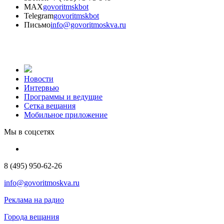
MAX
govoritmskbot
Telegram
govoritmskbot
Письмо
info@govoritmoskva.ru
Новости
Интервью
Программы и ведущие
Сетка вещания
Мобильное приложение
Мы в соцсетях
8 (495) 950-62-26
info@govoritmoskva.ru
Реклама на радио
Города вещания