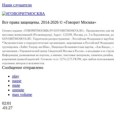
Наши слушатели
Все права защищены. 2014-2026 © «Говорит Москва»
Сетевое издание «ГОВОРИТМОСКВА.РУ/GOVORITMOSKVA.RU». Предназначено для лиц стар
массовых коммуникаций (Роскомнадзор). Адрес: 123298, Москва, ул. 3-я Хорошевская, д
GOVORITMOSKVA.RU. Территория распространения – Российская Федерация и зарубежные с
*Экстремистские и террористические организации, запрещенные в Российской Федераци
группировок «Хайят Тахрир аш-Шам», Национал-Большевистская партия, «Аль-Каида», 
организация «Управленческий центр Свидетелей Иеговы в России» и входящие в ее струк
Информация, размещенная на портале, а именно: текстовые материалы, элементы дизайна
разрешения правообладателей. Согласно ст.ст. 1274,1275 ГК РФ, при любом использовани
отдельных авторов и колумнистов.
Сообщение отправлено
play
pause
mute
unmute
max volume
02:01
-01:27