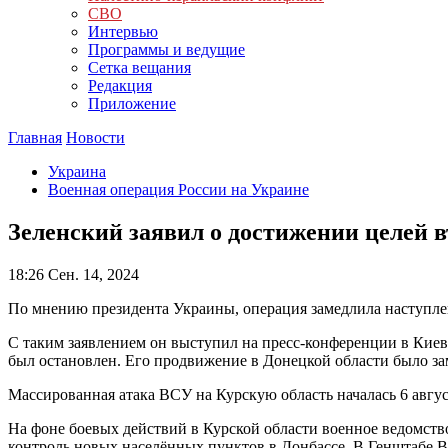
СВО
Интервью
Программы и ведущие
Сетка вещания
Редакция
Приложение
Главная
Новости
Украина
Военная операция России на Украине
Зеленский заявил о достижении целей 
18:26
Сен. 14, 2024
По мнению президента Украины, операция замедлила наступле
С таким заявлением он выступил на пресс-конференции в Киеве,
был остановлен. Его продвижение в Донецкой области было за
Массированная атака ВСУ на Курскую область началась 6 авг
На фоне боевых действий в Курской области военное ведомств
контроль новых населённых пунктов в Донбассе. В Генштабе ВС