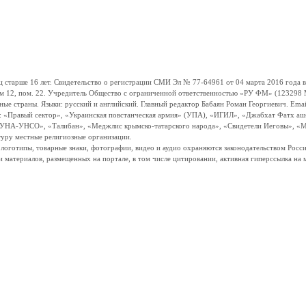
ше 16 лет. Свидетельство о регистрации СМИ Эл № 77-64961 от 04 марта 2016 года вы
ом 12, пом. 22. Учредитель Общество с ограниченной ответственностью «РУ ФМ» (123298 Мо
траны. Языки: русский и английский. Главный редактор Бабаян Роман Георгиевич. Email:
и: «Правый сектор», «Украинская повстанческая армия» (УПА), «ИГИЛ», «Джабхат Фатх а
«УНА-УНСО», «Талибан», «Меджлис крымско-татарского народа», «Свидетели Иеговы», «М
туру местные религиозные организации.
, логотипы, товарные знаки, фотографии, видео и аудио охраняются законодательством Ро
и материалов, размещенных на портале, в том числе цитировании, активная гиперссылка на 