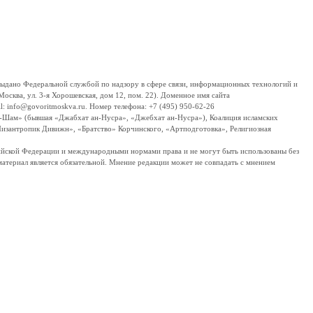
дано Федеральной службой по надзору в сфере связи, информационных технологий и
сква, ул. 3-я Хорошевская, дом 12, пом. 22). Доменное имя сайта
 info@govoritmoskva.ru. Номер телефона: +7 (495) 950-62-26
ш-Шам» (бывшая «Джабхат ан-Нусра», «Джебхат ан-Нусра»), Коалиция исламских
изантропик Дивижн», «Братство» Корчинского, «Артподготовка», Религиозная
ссийской Федерации и международными нормами права и не могут быть использованы без
материал является обязательной. Мнение редакции может не совпадать с мнением