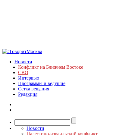
Новости
Конфликт на Ближнем Востоке
СВО
Интервью
Программы и ведущие
Сетка вещания
Редакция
Новости
Палестино-израильский конфликт