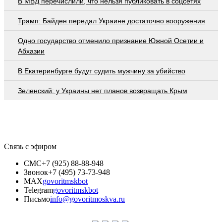
В МВД перечислили, что нельзя публиковать в соцсетях
Трамп: Байден передал Украине достаточно вооружения
Одно государство отменило признание Южной Осетии и
Абхазии
В Екатеринбурге будут судить мужчину за убийство
Зеленский: у Украины нет планов возвращать Крым
Связь с эфиром
СМС
+7 (925) 88-88-948
Звонок
+7 (495) 73-73-948
MAX
govoritmskbot
Telegram
govoritmskbot
Письмо
info@govoritmoskva.ru