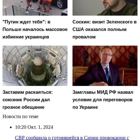
"Путин ждет тебя": в
Соскин: визит Зеленского в
Польше началось массовое
США оказался полным
избиение украинцев
провалом
Заставим раскаяться:
Замглавы МИД РФ назвал
союзник России дал
условие для переговоров
грозное обещание
по Украине
Новости по теме
10:20
Окт. 1, 2024
СВР сообщила о готовящейся в Сирии провокации с