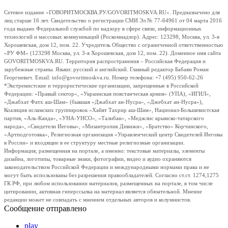
Сетевое издание «ГОВОРИТМОСКВА.РУ/GOVORITMOSKVA.RU». Предназначено для
лиц старше 16 лет. Свидетельство о регистрации СМИ Эл № 77-64961 от 04 марта 2016
года выдано Федеральной службой по надзору в сфере связи, информационных
технологий и массовых коммуникаций (Роскомнадзор). Адрес: 123298, Москва, ул. 3-я
Хорошевская, дом 12, пом. 22. Учредитель Общество с ограниченной ответственностью
«РУ ФМ» (123298 Москва, ул. 3-я Хорошевская, дом 12, пом. 22). Доменное имя сайта
GOVORITMOSKVA.RU. Территория распространения – Российская Федерация и
зарубежные страны. Языки: русский и английский. Главный редактор Бабаян Роман
Георгиевич. Email: info@govoritmoskva.ru. Номер телефона: +7 (495) 950-62-26
*Экстремистские и террористические организации, запрещенные в Российской
Федерации: «Правый сектор», «Украинская повстанческая армия» (УПА), «ИГИЛ»,
«Джабхат Фатх аш-Шам» (бывшая «Джабхат ан-Нусра», «Джебхат ан-Нусра»),
Коалиция исламских группировок «Хайят Тахрир аш-Шам», Национал-Большевистская
партия, «Аль-Каида», «УНА-УНСО», «Талибан», «Меджлис крымско-татарского
народа», «Свидетели Иеговы», «Мизантропик Дивижн», «Братство» Корчинского,
«Артподготовка», Религиозная организация «Управленческий центр Свидетелей Иеговы
в России» и входящие в ее структуру местные религиозные организации.
Информация, размещенная на портале, а именно: текстовые материалы, элементы
дизайна, логотипы, товарные знаки, фотографии, видео и аудио охраняются
законодательством Российской Федерации и международными нормами права и не
могут быть использованы без разрешения правообладателей. Согласно ст.ст. 1274,1275
ГК РФ, при любом использовании материалов, размещенных на портале, в том числе
цитировании, активная гиперссылка на материал является обязательной. Мнение
редакции может не совпадать с мнением отдельных авторов и колумнистов.
Сообщение отправлено
play