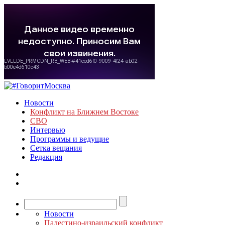
Новости
Конфликт на Ближнем Востоке
СВО
Интервью
Программы и ведущие
Сетка вещания
Редакция
Новости
Палестино-израильский конфликт