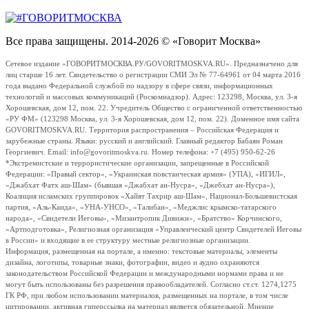
Все права защищены. 2014-2026 © «Говорит Москва»
Сетевое издание «ГОВОРИТМОСКВА.РУ/GOVORITMOSKVA.RU». Предназначено для
лиц старше 16 лет. Свидетельство о регистрации СМИ Эл № 77-64961 от 04 марта 2016
года выдано Федеральной службой по надзору в сфере связи, информационных
технологий и массовых коммуникаций (Роскомнадзор). Адрес: 123298, Москва, ул. 3-я
Хорошевская, дом 12, пом. 22. Учредитель Общество с ограниченной ответственностью
«РУ ФМ» (123298 Москва, ул. 3-я Хорошевская, дом 12, пом. 22). Доменное имя сайта
GOVORITMOSKVA.RU. Территория распространения – Российская Федерация и
зарубежные страны. Языки: русский и английский. Главный редактор Бабаян Роман
Георгиевич. Email: info@govoritmoskva.ru. Номер телефона: +7 (495) 950-62-26
*Экстремистские и террористические организации, запрещенные в Российской
Федерации: «Правый сектор», «Украинская повстанческая армия» (УПА), «ИГИЛ»,
«Джабхат Фатх аш-Шам» (бывшая «Джабхат ан-Нусра», «Джебхат ан-Нусра»),
Коалиция исламских группировок «Хайят Тахрир аш-Шам», Национал-Большевистская
партия, «Аль-Каида», «УНА-УНСО», «Талибан», «Меджлис крымско-татарского
народа», «Свидетели Иеговы», «Мизантропик Дивижн», «Братство» Корчинского,
«Артподготовка», Религиозная организация «Управленческий центр Свидетелей Иеговы
в России» и входящие в ее структуру местные религиозные организации.
Информация, размещенная на портале, а именно: текстовые материалы, элементы
дизайна, логотипы, товарные знаки, фотографии, видео и аудио охраняются
законодательством Российской Федерации и международными нормами права и не
могут быть использованы без разрешения правообладателей. Согласно ст.ст. 1274,1275
ГК РФ, при любом использовании материалов, размещенных на портале, в том числе
цитировании, активная гиперссылка на материал является обязательной. Мнение