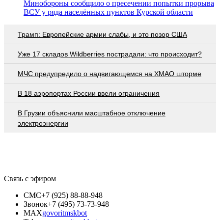
Минобороны сообщило о пресечении попытки прорыва
ВСУ у ряда населённых пунктов Курской области
Трамп: Европейские армии слабы, и это позор США
Уже 17 складов Wildberries пострадали: что происходит?
МЧС предупредило о надвигающемся на ХМАО шторме
В 18 аэропортах России ввели ограничения
В Грузии объяснили масштабное отключение
электроэнергии
Связь с эфиром
СМС
+7 (925) 88-88-948
Звонок
+7 (495) 73-73-948
MAX
govoritmskbot