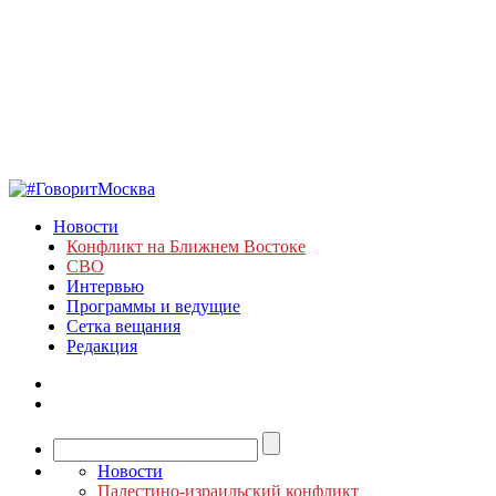
Новости
Конфликт на Ближнем Востоке
СВО
Интервью
Программы и ведущие
Сетка вещания
Редакция
Новости
Палестино-израильский конфликт