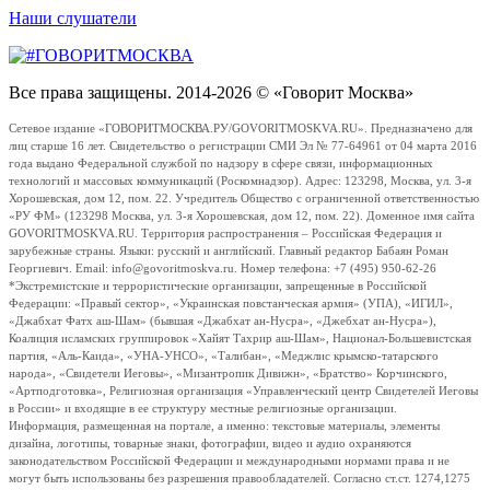
Наши слушатели
Все права защищены. 2014-2026 © «Говорит Москва»
Сетевое издание «ГОВОРИТМОСКВА.РУ/GOVORITMOSKVA.RU». Предназначено для
лиц старше 16 лет. Свидетельство о регистрации СМИ Эл № 77-64961 от 04 марта 2016
года выдано Федеральной службой по надзору в сфере связи, информационных
технологий и массовых коммуникаций (Роскомнадзор). Адрес: 123298, Москва, ул. 3-я
Хорошевская, дом 12, пом. 22. Учредитель Общество с ограниченной ответственностью
«РУ ФМ» (123298 Москва, ул. 3-я Хорошевская, дом 12, пом. 22). Доменное имя сайта
GOVORITMOSKVA.RU. Территория распространения – Российская Федерация и
зарубежные страны. Языки: русский и английский. Главный редактор Бабаян Роман
Георгиевич. Email: info@govoritmoskva.ru. Номер телефона: +7 (495) 950-62-26
*Экстремистские и террористические организации, запрещенные в Российской
Федерации: «Правый сектор», «Украинская повстанческая армия» (УПА), «ИГИЛ»,
«Джабхат Фатх аш-Шам» (бывшая «Джабхат ан-Нусра», «Джебхат ан-Нусра»),
Коалиция исламских группировок «Хайят Тахрир аш-Шам», Национал-Большевистская
партия, «Аль-Каида», «УНА-УНСО», «Талибан», «Меджлис крымско-татарского
народа», «Свидетели Иеговы», «Мизантропик Дивижн», «Братство» Корчинского,
«Артподготовка», Религиозная организация «Управленческий центр Свидетелей Иеговы
в России» и входящие в ее структуру местные религиозные организации.
Информация, размещенная на портале, а именно: текстовые материалы, элементы
дизайна, логотипы, товарные знаки, фотографии, видео и аудио охраняются
законодательством Российской Федерации и международными нормами права и не
могут быть использованы без разрешения правообладателей. Согласно ст.ст. 1274,1275