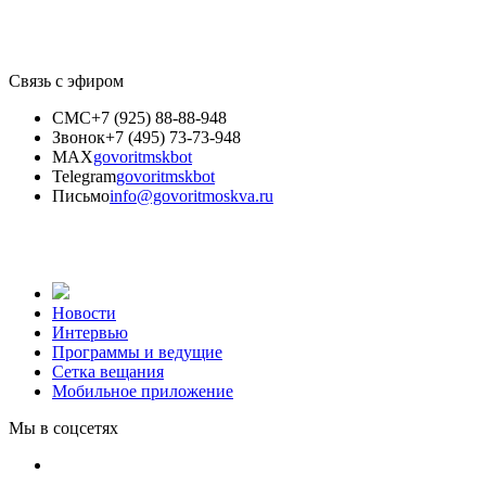
Связь с эфиром
СМС
+7 (925) 88-88-948
Звонок
+7 (495) 73-73-948
MAX
govoritmskbot
Telegram
govoritmskbot
Письмо
info@govoritmoskva.ru
Новости
Интервью
Программы и ведущие
Сетка вещания
Мобильное приложение
Мы в соцсетях