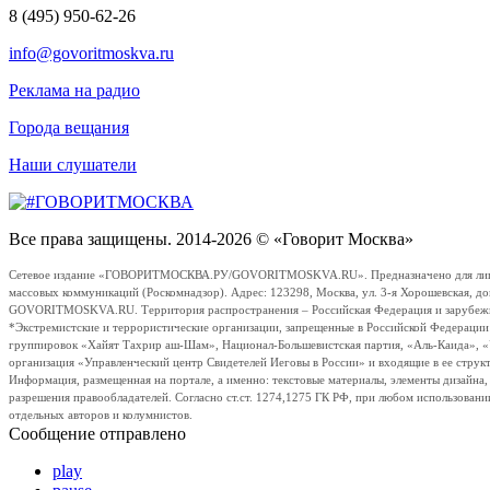
8 (495) 950-62-26
info@govoritmoskva.ru
Реклама на радио
Города вещания
Наши слушатели
Все права защищены. 2014-2026 © «Говорит Москва»
Сетевое издание «ГОВОРИТМОСКВА.РУ/GOVORITMOSKVA.RU». Предназначено для лиц стар
массовых коммуникаций (Роскомнадзор). Адрес: 123298, Москва, ул. 3-я Хорошевская, д
GOVORITMOSKVA.RU. Территория распространения – Российская Федерация и зарубежные с
*Экстремистские и террористические организации, запрещенные в Российской Федераци
группировок «Хайят Тахрир аш-Шам», Национал-Большевистская партия, «Аль-Каида», 
организация «Управленческий центр Свидетелей Иеговы в России» и входящие в ее струк
Информация, размещенная на портале, а именно: текстовые материалы, элементы дизайна
разрешения правообладателей. Согласно ст.ст. 1274,1275 ГК РФ, при любом использовани
отдельных авторов и колумнистов.
Сообщение отправлено
play