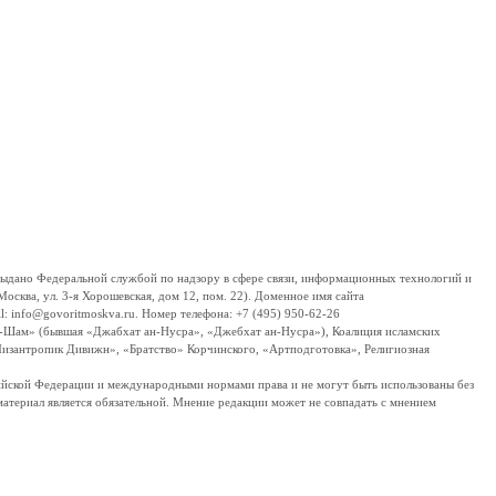
дано Федеральной службой по надзору в сфере связи, информационных технологий и
сква, ул. 3-я Хорошевская, дом 12, пом. 22). Доменное имя сайта
 info@govoritmoskva.ru. Номер телефона: +7 (495) 950-62-26
ш-Шам» (бывшая «Джабхат ан-Нусра», «Джебхат ан-Нусра»), Коалиция исламских
изантропик Дивижн», «Братство» Корчинского, «Артподготовка», Религиозная
ссийской Федерации и международными нормами права и не могут быть использованы без
материал является обязательной. Мнение редакции может не совпадать с мнением