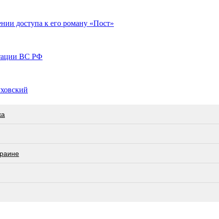
нии доступа к его роману «Пост»
итации ВС РФ
уховский
ка
краине