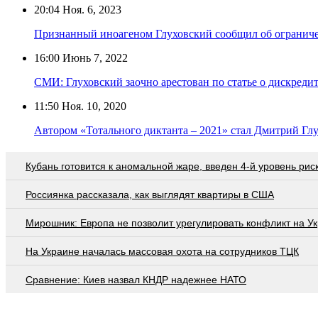
20:04
Ноя. 6, 2023
Признанный иноагеном Глуховский сообщил об ограниче
16:00
Июнь 7, 2022
СМИ: Глуховский заочно арестован по статье о дискред
11:50
Ноя. 10, 2020
Автором «Тотального диктанта – 2021» стал Дмитрий Гл
Кубань готовится к аномальной жаре, введен 4-й уровень рис
Россиянка рассказала, как выглядят квартиры в США
Мирошник: Европа не позволит урегулировать конфликт на У
На Украине началась массовая охота на сотрудников ТЦК
Сравнение: Киев назвал КНДР надежнее НАТО