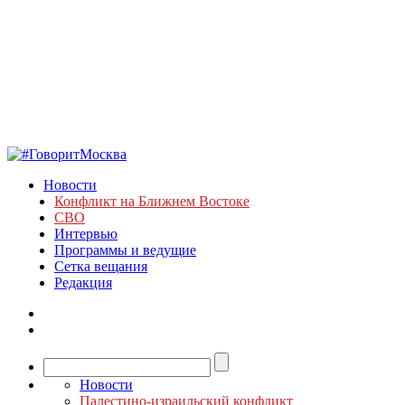
Новости
Конфликт на Ближнем Востоке
СВО
Интервью
Программы и ведущие
Сетка вещания
Редакция
Новости
Палестино-израильский конфликт