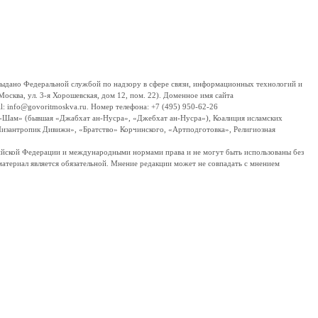
дано Федеральной службой по надзору в сфере связи, информационных технологий и
сква, ул. 3-я Хорошевская, дом 12, пом. 22). Доменное имя сайта
 info@govoritmoskva.ru. Номер телефона: +7 (495) 950-62-26
ш-Шам» (бывшая «Джабхат ан-Нусра», «Джебхат ан-Нусра»), Коалиция исламских
изантропик Дивижн», «Братство» Корчинского, «Артподготовка», Религиозная
ссийской Федерации и международными нормами права и не могут быть использованы без
материал является обязательной. Мнение редакции может не совпадать с мнением