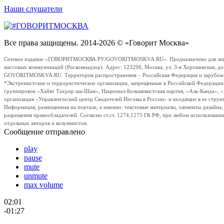
Наши слушатели
Все права защищены. 2014-2026 © «Говорит Москва»
Сетевое издание «ГОВОРИТМОСКВА.РУ/GOVORITMOSKVA.RU». Предназначено для лиц стар
массовых коммуникаций (Роскомнадзор). Адрес: 123298, Москва, ул. 3-я Хорошевская, д
GOVORITMOSKVA.RU. Территория распространения – Российская Федерация и зарубежные с
*Экстремистские и террористические организации, запрещенные в Российской Федераци
группировок «Хайят Тахрир аш-Шам», Национал-Большевистская партия, «Аль-Каида», 
организация «Управленческий центр Свидетелей Иеговы в России» и входящие в ее струк
Информация, размещенная на портале, а именно: текстовые материалы, элементы дизайна
разрешения правообладателей. Согласно ст.ст. 1274,1275 ГК РФ, при любом использовани
отдельных авторов и колумнистов.
Сообщение отправлено
play
pause
mute
unmute
max volume
02:01
-01:27