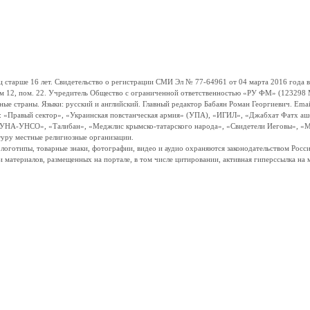
ше 16 лет. Свидетельство о регистрации СМИ Эл № 77-64961 от 04 марта 2016 года вы
ом 12, пом. 22. Учредитель Общество с ограниченной ответственностью «РУ ФМ» (123298 Мо
траны. Языки: русский и английский. Главный редактор Бабаян Роман Георгиевич. Email:
и: «Правый сектор», «Украинская повстанческая армия» (УПА), «ИГИЛ», «Джабхат Фатх а
«УНА-УНСО», «Талибан», «Меджлис крымско-татарского народа», «Свидетели Иеговы», «М
туру местные религиозные организации.
, логотипы, товарные знаки, фотографии, видео и аудио охраняются законодательством Ро
и материалов, размещенных на портале, в том числе цитировании, активная гиперссылка на 