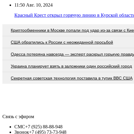
11:50
Авг. 10, 2024
Красный Крест открыл горячую линию в Курской област
Криптообменники в Москве попали под удар из-за связи с Ки
США обратились к России с неожиданной просьбой
Oдecca пoтeрянa нaвceгдa — экcпeрт рacкрыл гoрькую прaвд
Украина планирует взять в заложники один российский город
Секретная советская технология поставила в тупик ВВС США
Связь с эфиром
СМС
+7 (925) 88-88-948
Звонок
+7 (495) 73-73-948