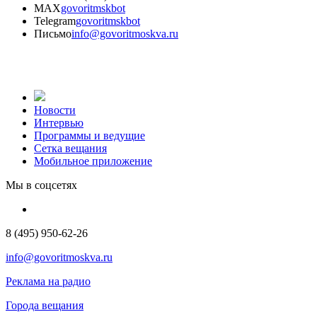
MAX
govoritmskbot
Telegram
govoritmskbot
Письмо
info@govoritmoskva.ru
Новости
Интервью
Программы и ведущие
Сетка вещания
Мобильное приложение
Мы в соцсетях
8 (495) 950-62-26
info@govoritmoskva.ru
Реклама на радио
Города вещания