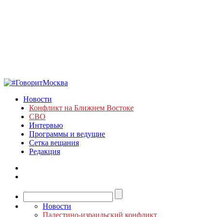
Новости
Конфликт на Ближнем Востоке
СВО
Интервью
Программы и ведущие
Сетка вещания
Редакция
Новости
Палестино-израильский конфликт