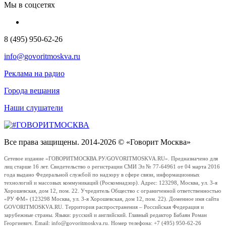
Мы в соцсетях
8 (495) 950-62-26
info@govoritmoskva.ru
Реклама на радио
Города вещания
Наши слушатели
Все права защищены. 2014-2026 © «Говорит Москва»
Сетевое издание «ГОВОРИТМОСКВА.РУ/GOVORITMOSKVA.RU». Предназначено для
лиц старше 16 лет. Свидетельство о регистрации СМИ Эл № 77-64961 от 04 марта 2016
года выдано Федеральной службой по надзору в сфере связи, информационных
технологий и массовых коммуникаций (Роскомнадзор). Адрес: 123298, Москва, ул. 3-я
Хорошевская, дом 12, пом. 22. Учредитель Общество с ограниченной ответственностью
«РУ ФМ» (123298 Москва, ул. 3-я Хорошевская, дом 12, пом. 22). Доменное имя сайта
GOVORITMOSKVA.RU. Территория распространения – Российская Федерация и
зарубежные страны. Языки: русский и английский. Главный редактор Бабаян Роман
Георгиевич. Email: info@govoritmoskva.ru. Номер телефона: +7 (495) 950-62-26