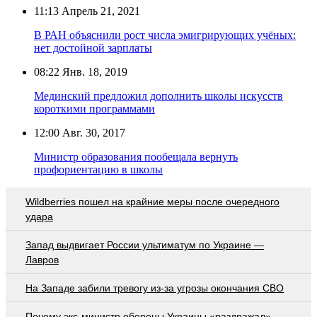
11:13
Апрель 21, 2021
В РАН объяснили рост числа эмигрирующих учёных:
нет достойной зарплаты
08:22
Янв. 18, 2019
Мединский предложил дополнить школы искусств
короткими программами
12:00
Авг. 30, 2017
Министр образования пообещала вернуть
профориентацию в школы
Wildberries пошел на крайние меры после очередного
удара
Запад выдвигает России ультиматум по Украине —
Лавров
На Западе забили тревогу из-за угрозы окончания СВО
Почему экс-министр обороны Украины «раздражал»