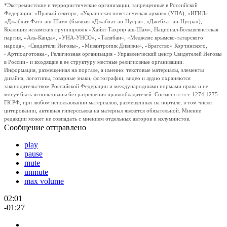
*Экстремистские и террористические организации, запрещенные в Российской
Федерации: «Правый сектор», «Украинская повстанческая армия» (УПА), «ИГИЛ»,
«Джабхат Фатх аш-Шам» (бывшая «Джабхат ан-Нусра», «Джебхат ан-Нусра»),
Коалиция исламских группировок «Хайят Тахрир аш-Шам», Национал-Большевистская
партия, «Аль-Каида», «УНА-УНСО», «Талибан», «Меджлис крымско-татарского
народа», «Свидетели Иеговы», «Мизантропик Дивижн», «Братство» Корчинского,
«Артподготовка», Религиозная организация «Управленческий центр Свидетелей Иеговы
в России» и входящие в ее структуру местные религиозные организации.
Информация, размещенная на портале, а именно: текстовые материалы, элементы
дизайна, логотипы, товарные знаки, фотографии, видео и аудио охраняются
законодательством Российской Федерации и международными нормами права и не
могут быть использованы без разрешения правообладателей. Согласно ст.ст. 1274,1275
ГК РФ, при любом использовании материалов, размещенных на портале, в том числе
цитировании, активная гиперссылка на материал является обязательной. Мнение
редакции может не совпадать с мнением отдельных авторов и колумнистов.
Сообщение отправлено
play
pause
mute
unmute
max volume
02:01
-01:27