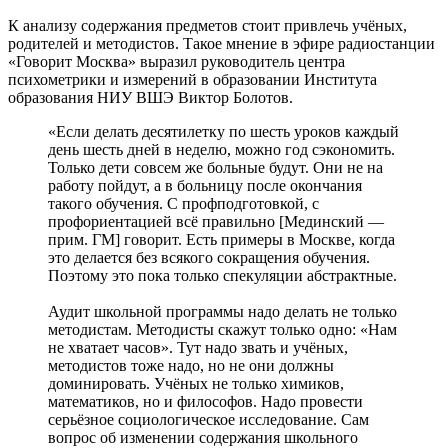
К анализу содержания предметов стоит привлечь учёных,
родителей и методистов. Такое мнение в эфире радиостанции
«Говорит Москва» выразил руководитель центра
психометрики и измерений в образовании Института
образования НИУ ВШЭ Виктор Болотов.
«Если делать десятилетку по шесть уроков каждый
день шесть дней в неделю, можно год сэкономить.
Только дети совсем же больные будут. Они не на
работу пойдут, а в больницу после окончания
такого обучения. С профподготовкой, с
профориентацией всё правильно [Мединский —
прим. ГМ] говорит. Есть примеры в Москве, когда
это делается без всякого сокращения обучения.
Поэтому это пока только спекуляции абстрактные.
Аудит школьной программы надо делать не только
методистам. Методисты скажут только одно: «Нам
не хватает часов». Тут надо звать и учёных,
методистов тоже надо, но не они должны
доминировать. Учёных не только химиков,
математиков, но и философов. Надо провести
серьёзное социологическое исследование. Сам
вопрос об изменении содержания школьного