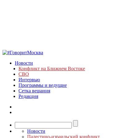
Новости
Конфликт на Ближнем Востоке
СВО
Интервью
Программы и ведущие
Сетка вещания
Редакция
Новости
Палестино-израильский конфликт