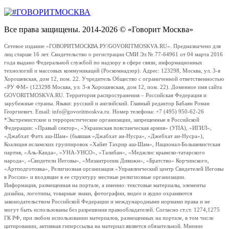
Все права защищены. 2014-2026 © «Говорит Москва»
Сетевое издание «ГОВОРИТМОСКВА.РУ/GOVORITMOSKVA.RU». Предназначено для
лиц старше 16 лет. Свидетельство о регистрации СМИ Эл № 77-64961 от 04 марта 2016
года выдано Федеральной службой по надзору в сфере связи, информационных
технологий и массовых коммуникаций (Роскомнадзор). Адрес: 123298, Москва, ул. 3-я
Хорошевская, дом 12, пом. 22. Учредитель Общество с ограниченной ответственностью
«РУ ФМ» (123298 Москва, ул. 3-я Хорошевская, дом 12, пом. 22). Доменное имя сайта
GOVORITMOSKVA.RU. Территория распространения – Российская Федерация и
зарубежные страны. Языки: русский и английский. Главный редактор Бабаян Роман
Георгиевич. Email: info@govoritmoskva.ru. Номер телефона: +7 (495) 950-62-26
*Экстремистские и террористические организации, запрещенные в Российской
Федерации: «Правый сектор», «Украинская повстанческая армия» (УПА), «ИГИЛ»,
«Джабхат Фатх аш-Шам» (бывшая «Джабхат ан-Нусра», «Джебхат ан-Нусра»),
Коалиция исламских группировок «Хайят Тахрир аш-Шам», Национал-Большевистская
партия, «Аль-Каида», «УНА-УНСО», «Талибан», «Меджлис крымско-татарского
народа», «Свидетели Иеговы», «Мизантропик Дивижн», «Братство» Корчинского,
«Артподготовка», Религиозная организация «Управленческий центр Свидетелей Иеговы
в России» и входящие в ее структуру местные религиозные организации.
Информация, размещенная на портале, а именно: текстовые материалы, элементы
дизайна, логотипы, товарные знаки, фотографии, видео и аудио охраняются
законодательством Российской Федерации и международными нормами права и не
могут быть использованы без разрешения правообладателей. Согласно ст.ст. 1274,1275
ГК РФ, при любом использовании материалов, размещенных на портале, в том числе
цитировании, активная гиперссылка на материал является обязательной. Мнение