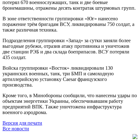
потерял 670 военнослужащих, танк и две боевые
бронемашины, отражены десять контратак штурмовых групп.
В зоне ответственности группировки «Юг» нанесено
поражение трём бригадам ВСУ, ликвидированы 750 солдат, а
также различная техника.
Подразделения группировки «Запад» за сутки заняли более
выгодные рубежи, отразив атаку противника и уничтожив
две станции РЭБ и два склада боеприпасов. ВСУ потеряли
435 солдат.
Войска группировки «Восток» ликвидировали 130
украинских военных, танк, три БМП и самоходную
артиллерийскую установку Caesar французского
производства.
Кроме того, в Минобороны сообщили, что нанесены удары по
объектам энергетики Украины, обеспечивавшим работу
предприятий ВПК. Также уничтожена инфраструктура
военного аэродрома.
Версия для печати
Все новости