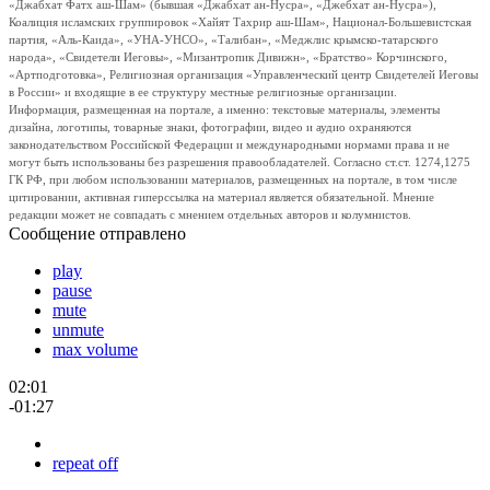
«Джабхат Фатх аш-Шам» (бывшая «Джабхат ан-Нусра», «Джебхат ан-Нусра»),
Коалиция исламских группировок «Хайят Тахрир аш-Шам», Национал-Большевистская
партия, «Аль-Каида», «УНА-УНСО», «Талибан», «Меджлис крымско-татарского
народа», «Свидетели Иеговы», «Мизантропик Дивижн», «Братство» Корчинского,
«Артподготовка», Религиозная организация «Управленческий центр Свидетелей Иеговы
в России» и входящие в ее структуру местные религиозные организации.
Информация, размещенная на портале, а именно: текстовые материалы, элементы
дизайна, логотипы, товарные знаки, фотографии, видео и аудио охраняются
законодательством Российской Федерации и международными нормами права и не
могут быть использованы без разрешения правообладателей. Согласно ст.ст. 1274,1275
ГК РФ, при любом использовании материалов, размещенных на портале, в том числе
цитировании, активная гиперссылка на материал является обязательной. Мнение
редакции может не совпадать с мнением отдельных авторов и колумнистов.
Сообщение отправлено
play
pause
mute
unmute
max volume
02:01
-01:27
repeat off