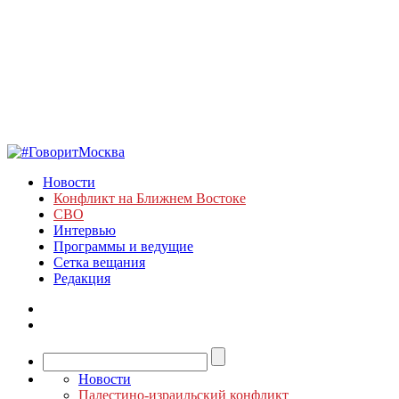
Новости
Конфликт на Ближнем Востоке
СВО
Интервью
Программы и ведущие
Сетка вещания
Редакция
Новости
Палестино-израильский конфликт