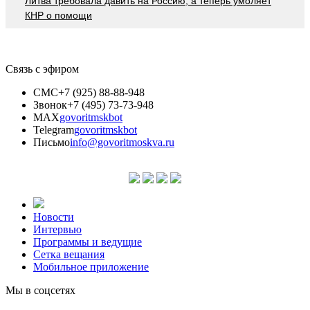
Литва требовала давить на Россию, а теперь умоляет
КНР о помощи
Связь с эфиром
СМС
+7 (925) 88-88-948
Звонок
+7 (495) 73-73-948
MAX
govoritmskbot
Telegram
govoritmskbot
Письмо
info@govoritmoskva.ru
Новости
Интервью
Программы и ведущие
Сетка вещания
Мобильное приложение
Мы в соцсетях