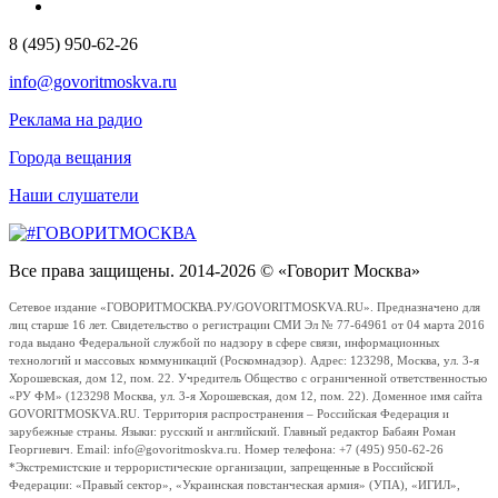
8 (495) 950-62-26
info@govoritmoskva.ru
Реклама на радио
Города вещания
Наши слушатели
Все права защищены. 2014-2026 © «Говорит Москва»
Сетевое издание «ГОВОРИТМОСКВА.РУ/GOVORITMOSKVA.RU». Предназначено для
лиц старше 16 лет. Свидетельство о регистрации СМИ Эл № 77-64961 от 04 марта 2016
года выдано Федеральной службой по надзору в сфере связи, информационных
технологий и массовых коммуникаций (Роскомнадзор). Адрес: 123298, Москва, ул. 3-я
Хорошевская, дом 12, пом. 22. Учредитель Общество с ограниченной ответственностью
«РУ ФМ» (123298 Москва, ул. 3-я Хорошевская, дом 12, пом. 22). Доменное имя сайта
GOVORITMOSKVA.RU. Территория распространения – Российская Федерация и
зарубежные страны. Языки: русский и английский. Главный редактор Бабаян Роман
Георгиевич. Email: info@govoritmoskva.ru. Номер телефона: +7 (495) 950-62-26
*Экстремистские и террористические организации, запрещенные в Российской
Федерации: «Правый сектор», «Украинская повстанческая армия» (УПА), «ИГИЛ»,