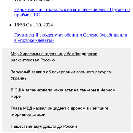
Еврокомиссия отказалась начать переговоры с Грузией о
приёме в ЕС
16:58
Окт. 30, 2024
Грузинский экс-депутат обвинил Саломе Зурабишвили
в «потоке клеветы»
Мэр Хиросимы в годовщину бомбардировки
раскритиковал Россию
Залужный заявил об исчерпании военного ресурса
Украины
В США запаниковали из-за атак на танкеры в Черном
море
Глава МВД назвал инцидент с дроном в Лейпциге
гибридной атакой
Нашествие акул дошло до России