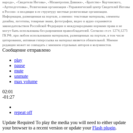
народа», «Свидетели Иеговы», «Мизантропик Дивижн», «Братство» Корчинского,
«Артподготовка», Религиозная организация «Управленческий центр Свидетелей Иеговы
в России» и входящие в ее структуру местные религиозные организации.
Информация, размещенная на портале, а именно: текстовые материалы, элементы
дизайна, логотипы, товарные знаки, фотографии, видео и аудио охраняются
законодательством Российской Федерации и международными нормами права и не
могут быть использованы без разрешения правообладателей. Согласно ст.ст. 1274,1275
ГК РФ, при любом использовании материалов, размещенных на портале, в том числе
цитировании, активная гиперссылка на материал является обязательной. Мнение
редакции может не совпадать с мнением отдельных авторов и колумнистов.
Сообщение отправлено
play
pause
mute
unmute
max volume
02:01
-01:27
repeat off
Update Required
To play the media you will need to either update
your browser to a recent version or update your
Flash plugin
.