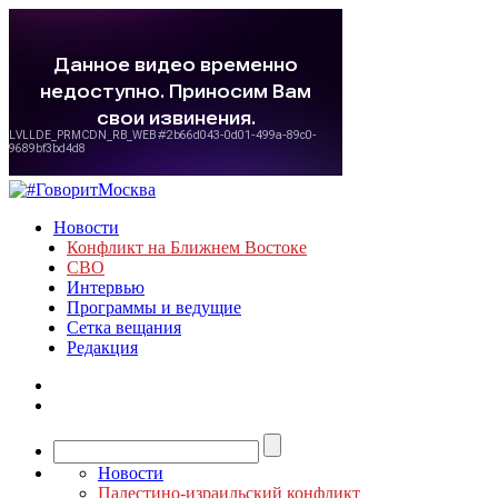
Новости
Конфликт на Ближнем Востоке
СВО
Интервью
Программы и ведущие
Сетка вещания
Редакция
Новости
Палестино-израильский конфликт