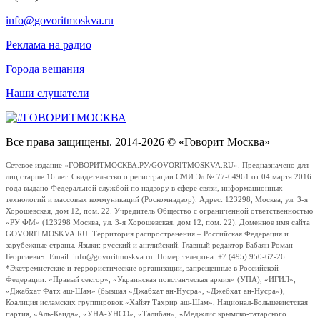
info@govoritmoskva.ru
Реклама на радио
Города вещания
Наши слушатели
Все права защищены. 2014-2026 © «Говорит Москва»
Сетевое издание «ГОВОРИТМОСКВА.РУ/GOVORITMOSKVA.RU». Предназначено для
лиц старше 16 лет. Свидетельство о регистрации СМИ Эл № 77-64961 от 04 марта 2016
года выдано Федеральной службой по надзору в сфере связи, информационных
технологий и массовых коммуникаций (Роскомнадзор). Адрес: 123298, Москва, ул. 3-я
Хорошевская, дом 12, пом. 22. Учредитель Общество с ограниченной ответственностью
«РУ ФМ» (123298 Москва, ул. 3-я Хорошевская, дом 12, пом. 22). Доменное имя сайта
GOVORITMOSKVA.RU. Территория распространения – Российская Федерация и
зарубежные страны. Языки: русский и английский. Главный редактор Бабаян Роман
Георгиевич. Email: info@govoritmoskva.ru. Номер телефона: +7 (495) 950-62-26
*Экстремистские и террористические организации, запрещенные в Российской
Федерации: «Правый сектор», «Украинская повстанческая армия» (УПА), «ИГИЛ»,
«Джабхат Фатх аш-Шам» (бывшая «Джабхат ан-Нусра», «Джебхат ан-Нусра»),
Коалиция исламских группировок «Хайят Тахрир аш-Шам», Национал-Большевистская
партия, «Аль-Каида», «УНА-УНСО», «Талибан», «Меджлис крымско-татарского