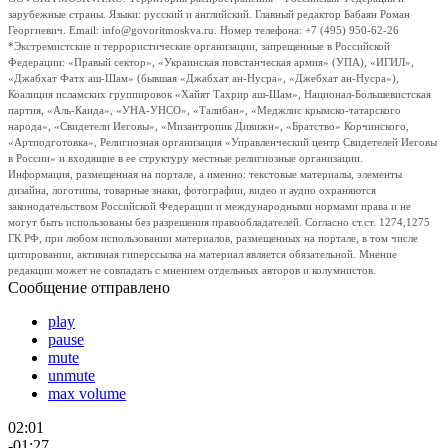
зарубежные страны. Языки: русский и английский. Главный редактор Бабаян Роман
Георгиевич. Email: info@govoritmoskva.ru. Номер телефона: +7 (495) 950-62-26
*Экстремистские и террористические организации, запрещенные в Российской
Федерации: «Правый сектор», «Украинская повстанческая армия» (УПА), «ИГИЛ»,
«Джабхат Фатх аш-Шам» (бывшая «Джабхат ан-Нусра», «Джебхат ан-Нусра»),
Коалиция исламских группировок «Хайят Тахрир аш-Шам», Национал-Большевистская
партия, «Аль-Каида», «УНА-УНСО», «Талибан», «Меджлис крымско-татарского
народа», «Свидетели Иеговы», «Мизантропик Дивижн», «Братство» Корчинского,
«Артподготовка», Религиозная организация «Управленческий центр Свидетелей Иеговы
в России» и входящие в ее структуру местные религиозные организации.
Информация, размещенная на портале, а именно: текстовые материалы, элементы
дизайна, логотипы, товарные знаки, фотографии, видео и аудио охраняются
законодательством Российской Федерации и международными нормами права и не
могут быть использованы без разрешения правообладателей. Согласно ст.ст. 1274,1275
ГК РФ, при любом использовании материалов, размещенных на портале, в том числе
цитировании, активная гиперссылка на материал является обязательной. Мнение
редакции может не совпадать с мнением отдельных авторов и колумнистов.
Сообщение отправлено
play
pause
mute
unmute
max volume
02:01
-01:27