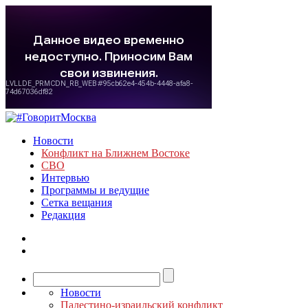
Новости
Конфликт на Ближнем Востоке
СВО
Интервью
Программы и ведущие
Сетка вещания
Редакция
Новости
Палестино-израильский конфликт