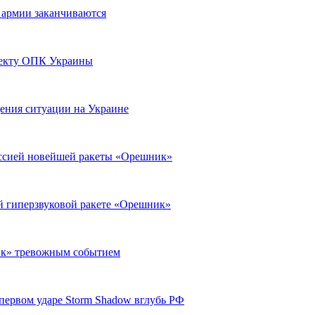
 армии заканчиваются
ъекту ОПК Украины
ения ситуации на Украине
оссией новейшей ракеты «Орешник»
й гиперзвуковой ракете «Орешник»
ик» тревожным событием
первом ударе Storm Shadow вглубь РФ