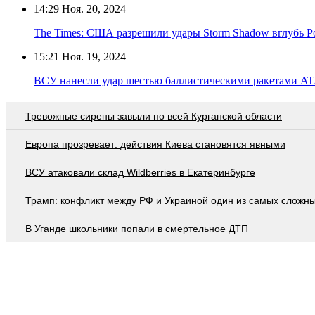
14:29
Ноя. 20, 2024
The Times: США разрешили удары Storm Shadow вглубь Р
15:21
Ноя. 19, 2024
ВСУ нанесли удар шестью баллистическими ракетами A
Тревожные сирены завыли по всей Курганской области
Европа прозревает: действия Киева становятся явными
ВСУ атаковали склад Wildberries в Екатеринбурге
Трамп: конфликт между РФ и Украиной один из самых сложн
В Уганде школьники попали в смертельное ДТП