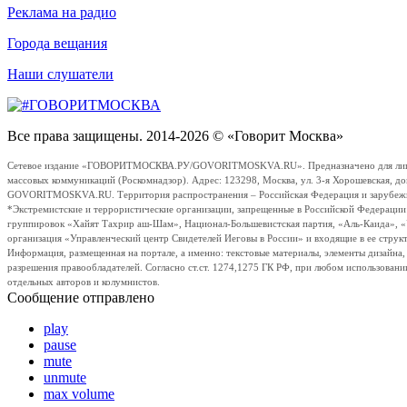
Реклама на радио
Города вещания
Наши слушатели
Все права защищены. 2014-2026 © «Говорит Москва»
Сетевое издание «ГОВОРИТМОСКВА.РУ/GOVORITMOSKVA.RU». Предназначено для лиц стар
массовых коммуникаций (Роскомнадзор). Адрес: 123298, Москва, ул. 3-я Хорошевская, д
GOVORITMOSKVA.RU. Территория распространения – Российская Федерация и зарубежные с
*Экстремистские и террористические организации, запрещенные в Российской Федераци
группировок «Хайят Тахрир аш-Шам», Национал-Большевистская партия, «Аль-Каида», 
организация «Управленческий центр Свидетелей Иеговы в России» и входящие в ее струк
Информация, размещенная на портале, а именно: текстовые материалы, элементы дизайна
разрешения правообладателей. Согласно ст.ст. 1274,1275 ГК РФ, при любом использовани
отдельных авторов и колумнистов.
Сообщение отправлено
play
pause
mute
unmute
max volume