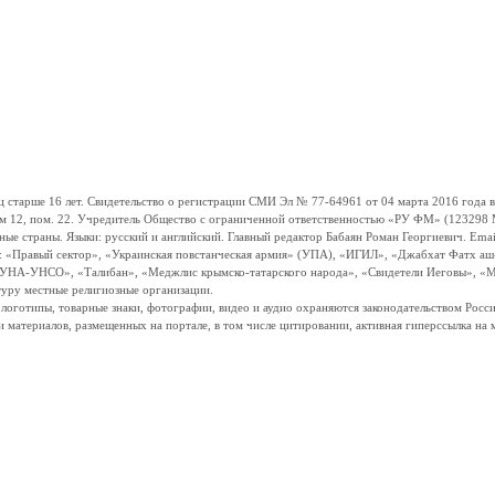
ше 16 лет. Свидетельство о регистрации СМИ Эл № 77-64961 от 04 марта 2016 года вы
ом 12, пом. 22. Учредитель Общество с ограниченной ответственностью «РУ ФМ» (123298 Мо
траны. Языки: русский и английский. Главный редактор Бабаян Роман Георгиевич. Email:
и: «Правый сектор», «Украинская повстанческая армия» (УПА), «ИГИЛ», «Джабхат Фатх а
«УНА-УНСО», «Талибан», «Меджлис крымско-татарского народа», «Свидетели Иеговы», «М
туру местные религиозные организации.
, логотипы, товарные знаки, фотографии, видео и аудио охраняются законодательством Ро
и материалов, размещенных на портале, в том числе цитировании, активная гиперссылка на 