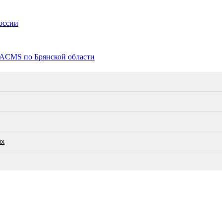
оссии
TACMS по Брянской области
ых