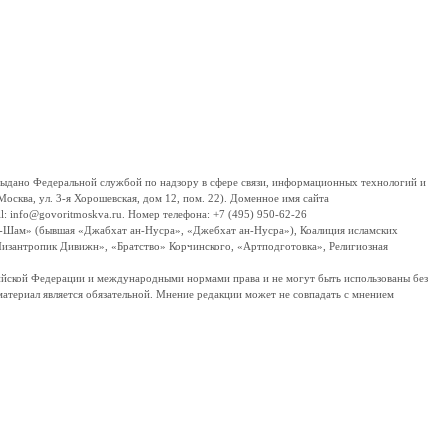
дано Федеральной службой по надзору в сфере связи, информационных технологий и
сква, ул. 3-я Хорошевская, дом 12, пом. 22). Доменное имя сайта
 info@govoritmoskva.ru. Номер телефона: +7 (495) 950-62-26
ш-Шам» (бывшая «Джабхат ан-Нусра», «Джебхат ан-Нусра»), Коалиция исламских
изантропик Дивижн», «Братство» Корчинского, «Артподготовка», Религиозная
ссийской Федерации и международными нормами права и не могут быть использованы без
материал является обязательной. Мнение редакции может не совпадать с мнением