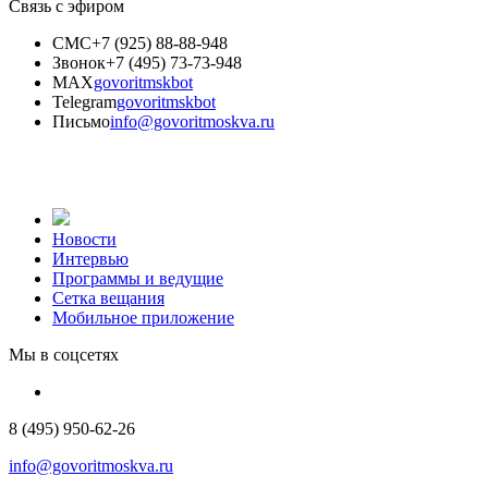
Связь с эфиром
СМС
+7 (925) 88-88-948
Звонок
+7 (495) 73-73-948
MAX
govoritmskbot
Telegram
govoritmskbot
Письмо
info@govoritmoskva.ru
Новости
Интервью
Программы и ведущие
Сетка вещания
Мобильное приложение
Мы в соцсетях
8 (495) 950-62-26
info@govoritmoskva.ru