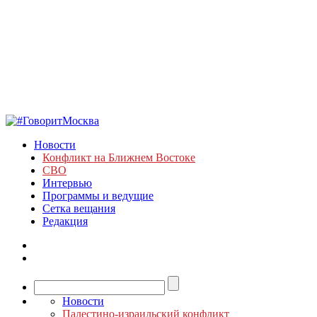
Новости
Конфликт на Ближнем Востоке
СВО
Интервью
Программы и ведущие
Сетка вещания
Редакция
Новости
Палестино-израильский конфликт