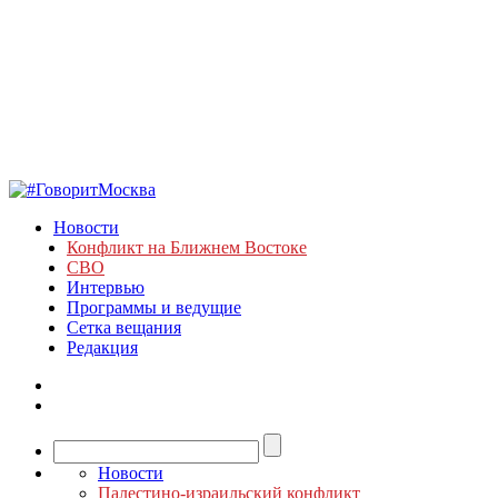
Новости
Конфликт на Ближнем Востоке
СВО
Интервью
Программы и ведущие
Сетка вещания
Редакция
Новости
Палестино-израильский конфликт