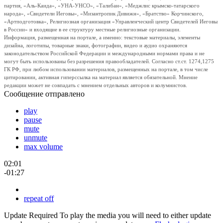
партия, «Аль-Каида», «УНА-УНСО», «Талибан», «Меджлис крымско-татарского
народа», «Свидетели Иеговы», «Мизантропик Дивижн», «Братство» Корчинского,
«Артподготовка», Религиозная организация «Управленческий центр Свидетелей Иеговы
в России» и входящие в ее структуру местные религиозные организации.
Информация, размещенная на портале, а именно: текстовые материалы, элементы
дизайна, логотипы, товарные знаки, фотографии, видео и аудио охраняются
законодательством Российской Федерации и международными нормами права и не
могут быть использованы без разрешения правообладателей. Согласно ст.ст. 1274,1275
ГК РФ, при любом использовании материалов, размещенных на портале, в том числе
цитировании, активная гиперссылка на материал является обязательной. Мнение
редакции может не совпадать с мнением отдельных авторов и колумнистов.
Сообщение отправлено
play
pause
mute
unmute
max volume
02:01
-01:27
repeat off
Update Required
To play the media you will need to either update