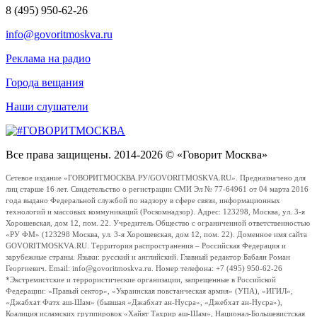
8 (495) 950-62-26
info@govoritmoskva.ru
Реклама на радио
Города вещания
Наши слушатели
Все права защищены. 2014-2026 © «Говорит Москва»
Сетевое издание «ГОВОРИТМОСКВА.РУ/GOVORITMOSKVA.RU». Предназначено для
лиц старше 16 лет. Свидетельство о регистрации СМИ Эл № 77-64961 от 04 марта 2016
года выдано Федеральной службой по надзору в сфере связи, информационных
технологий и массовых коммуникаций (Роскомнадзор). Адрес: 123298, Москва, ул. 3-я
Хорошевская, дом 12, пом. 22. Учредитель Общество с ограниченной ответственностью
«РУ ФМ» (123298 Москва, ул. 3-я Хорошевская, дом 12, пом. 22). Доменное имя сайта
GOVORITMOSKVA.RU. Территория распространения – Российская Федерация и
зарубежные страны. Языки: русский и английский. Главный редактор Бабаян Роман
Георгиевич. Email: info@govoritmoskva.ru. Номер телефона: +7 (495) 950-62-26
*Экстремистские и террористические организации, запрещенные в Российской
Федерации: «Правый сектор», «Украинская повстанческая армия» (УПА), «ИГИЛ»,
«Джабхат Фатх аш-Шам» (бывшая «Джабхат ан-Нусра», «Джебхат ан-Нусра»),
Коалиция исламских группировок «Хайят Тахрир аш-Шам», Национал-Большевистская