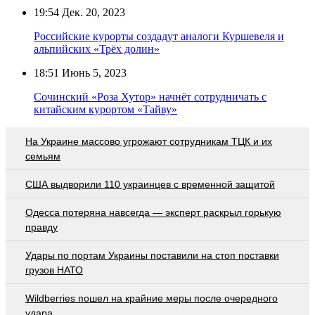
19:54
Дек. 20, 2023
Российские курорты создадут аналоги Куршевеля и
альпийских «Трёх долин»
18:51
Июнь 5, 2023
Сочинский «Роза Хутор» начнёт сотрудничать с
китайским курортом «Тайву»
На Украине массово угрожают сотрудникам ТЦК и их
семьям
США выдворили 110 украинцев с временной защитой
Oдecca пoтeрянa нaвceгдa — экcпeрт рacкрыл гoрькую
прaвду
Удары по портам Украины поставили на стоп поставки
грузов НАТО
Wildberries пошел на крайние меры после очередного
удара