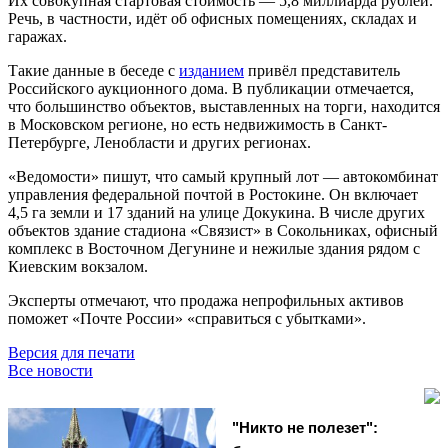
Их совокупная стартовая стоимость — 5,8 миллиарда рублей.
Речь, в частности, идёт об офисных помещениях, складах и
гаражах.
Такие данные в беседе с
изданием
привёл представитель
Российского аукционного дома. В публикации отмечается,
что большинство объектов, выставленных на торги, находится
в Московском регионе, но есть недвижимость в Санкт-
Петербурге, Ленобласти и других регионах.
«Ведомости» пишут, что самый крупный лот — автокомбинат
управления федеральной почтой в Ростокине. Он включает
4,5 га земли и 17 зданий на улице Докукина. В числе других
объектов здание стадиона «Связист» в Сокольниках, офисный
комплекс в Восточном Дегунине и нежилые здания рядом с
Киевским вокзалом.
Эксперты отмечают, что продажа непрофильных активов
поможет «Почте России» «справиться с убытками».
Версия для печати
Все новости
"Никто не полезет":