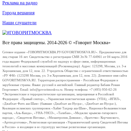
Реклама на радио
Города вещания
Наши слушатели
Все права защищены. 2014-2026 © «Говорит Москва»
Сетевое издание «ГОВОРИТМОСКВА.РУ/GOVORITMOSKVA.RU». Предназначено для
лиц старше 16 лет. Свидетельство о регистрации СМИ Эл № 77-64961 от 04 марта 2016
года выдано Федеральной службой по надзору в сфере связи, информационных
технологий и массовых коммуникаций (Роскомнадзор). Адрес: 123298, Москва, ул. 3-я
Хорошевская, дом 12, пом. 22. Учредитель Общество с ограниченной ответственностью
«РУ ФМ» (123298 Москва, ул. 3-я Хорошевская, дом 12, пом. 22). Доменное имя сайта
GOVORITMOSKVA.RU. Территория распространения – Российская Федерация и
зарубежные страны. Языки: русский и английский. Главный редактор Бабаян Роман
Георгиевич. Email: info@govoritmoskva.ru. Номер телефона: +7 (495) 950-62-26
*Экстремистские и террористические организации, запрещенные в Российской
Федерации: «Правый сектор», «Украинская повстанческая армия» (УПА), «ИГИЛ»,
«Джабхат Фатх аш-Шам» (бывшая «Джабхат ан-Нусра», «Джебхат ан-Нусра»),
Коалиция исламских группировок «Хайят Тахрир аш-Шам», Национал-Большевистская
партия, «Аль-Каида», «УНА-УНСО», «Талибан», «Меджлис крымско-татарского
народа», «Свидетели Иеговы», «Мизантропик Дивижн», «Братство» Корчинского,
«Артподготовка», Религиозная организация «Управленческий центр Свидетелей Иеговы
в России» и входящие в ее структуру местные религиозные организации.