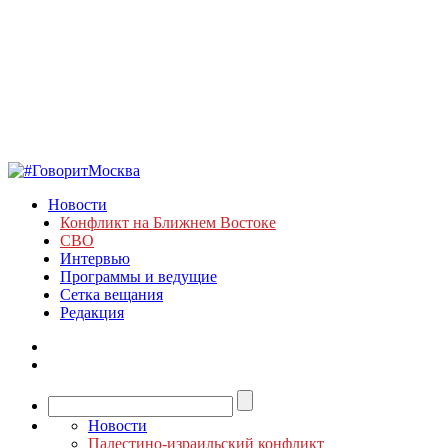
Новости
Конфликт на Ближнем Востоке
СВО
Интервью
Программы и ведущие
Сетка вещания
Редакция
Новости
Палестино-израильский конфликт