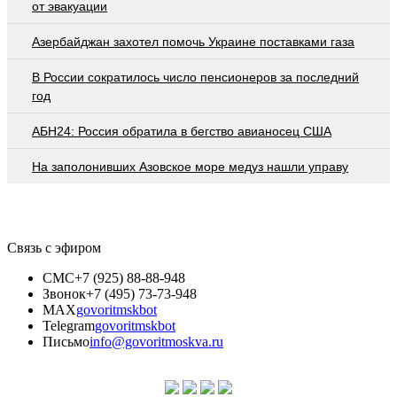
от эвакуации
Азербайджан захотел помочь Украине поставками газа
В России сократилось число пенсионеров за последний
год
АБН24: Россия обратила в бегство авианосец США
На заполонивших Азовское море медуз нашли управу
Связь с эфиром
СМС
+7 (925) 88-88-948
Звонок
+7 (495) 73-73-948
MAX
govoritmskbot
Telegram
govoritmskbot
Письмо
info@govoritmoskva.ru