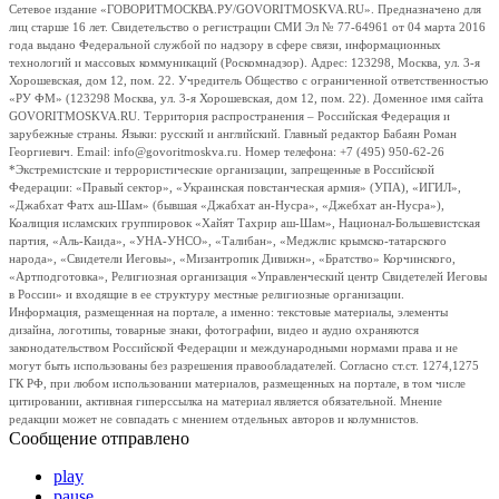
Сетевое издание «ГОВОРИТМОСКВА.РУ/GOVORITMOSKVA.RU». Предназначено для
лиц старше 16 лет. Свидетельство о регистрации СМИ Эл № 77-64961 от 04 марта 2016
года выдано Федеральной службой по надзору в сфере связи, информационных
технологий и массовых коммуникаций (Роскомнадзор). Адрес: 123298, Москва, ул. 3-я
Хорошевская, дом 12, пом. 22. Учредитель Общество с ограниченной ответственностью
«РУ ФМ» (123298 Москва, ул. 3-я Хорошевская, дом 12, пом. 22). Доменное имя сайта
GOVORITMOSKVA.RU. Территория распространения – Российская Федерация и
зарубежные страны. Языки: русский и английский. Главный редактор Бабаян Роман
Георгиевич. Email: info@govoritmoskva.ru. Номер телефона: +7 (495) 950-62-26
*Экстремистские и террористические организации, запрещенные в Российской
Федерации: «Правый сектор», «Украинская повстанческая армия» (УПА), «ИГИЛ»,
«Джабхат Фатх аш-Шам» (бывшая «Джабхат ан-Нусра», «Джебхат ан-Нусра»),
Коалиция исламских группировок «Хайят Тахрир аш-Шам», Национал-Большевистская
партия, «Аль-Каида», «УНА-УНСО», «Талибан», «Меджлис крымско-татарского
народа», «Свидетели Иеговы», «Мизантропик Дивижн», «Братство» Корчинского,
«Артподготовка», Религиозная организация «Управленческий центр Свидетелей Иеговы
в России» и входящие в ее структуру местные религиозные организации.
Информация, размещенная на портале, а именно: текстовые материалы, элементы
дизайна, логотипы, товарные знаки, фотографии, видео и аудио охраняются
законодательством Российской Федерации и международными нормами права и не
могут быть использованы без разрешения правообладателей. Согласно ст.ст. 1274,1275
ГК РФ, при любом использовании материалов, размещенных на портале, в том числе
цитировании, активная гиперссылка на материал является обязательной. Мнение
редакции может не совпадать с мнением отдельных авторов и колумнистов.
Сообщение отправлено
play
pause