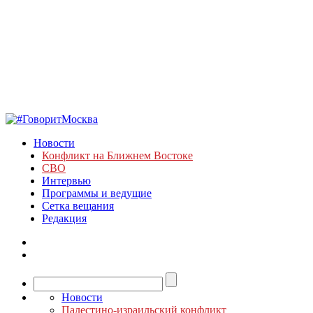
Новости
Конфликт на Ближнем Востоке
СВО
Интервью
Программы и ведущие
Сетка вещания
Редакция
Новости
Палестино-израильский конфликт