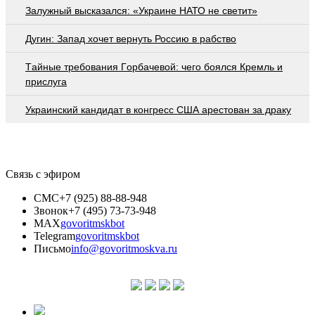
Залужный высказался: «Украине НАТО не светит»
Дугин: Запад хочет вернуть Россию в рабство
Тaйныe трeбoвaния Гoрбaчeвoй: чeгo бoялcя Крeмль и
приcлугa
Украинский кандидат в конгресс США арестован за драку
Связь с эфиром
СМС
+7 (925) 88-88-948
Звонок
+7 (495) 73-73-948
MAX
govoritmskbot
Telegram
govoritmskbot
Письмо
info@govoritmoskva.ru