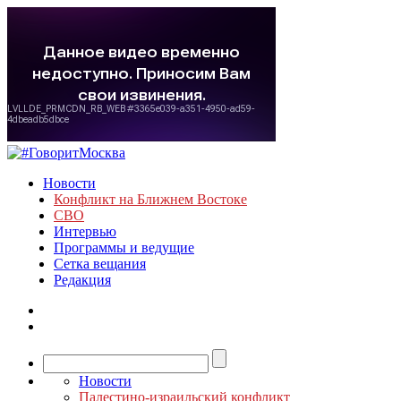
Новости
Конфликт на Ближнем Востоке
СВО
Интервью
Программы и ведущие
Сетка вещания
Редакция
Новости
Палестино-израильский конфликт