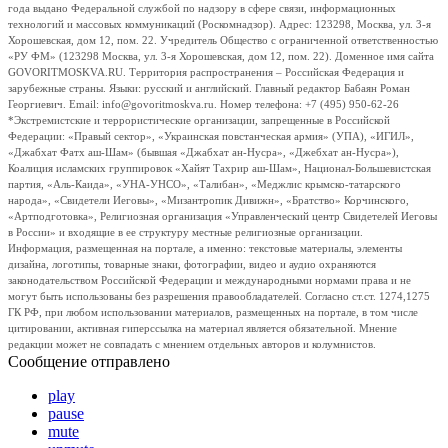
года выдано Федеральной службой по надзору в сфере связи, информационных
технологий и массовых коммуникаций (Роскомнадзор). Адрес: 123298, Москва, ул. 3-я
Хорошевская, дом 12, пом. 22. Учредитель Общество с ограниченной ответственностью
«РУ ФМ» (123298 Москва, ул. 3-я Хорошевская, дом 12, пом. 22). Доменное имя сайта
GOVORITMOSKVA.RU. Территория распространения – Российская Федерация и
зарубежные страны. Языки: русский и английский. Главный редактор Бабаян Роман
Георгиевич. Email: info@govoritmoskva.ru. Номер телефона: +7 (495) 950-62-26
*Экстремистские и террористические организации, запрещенные в Российской
Федерации: «Правый сектор», «Украинская повстанческая армия» (УПА), «ИГИЛ»,
«Джабхат Фатх аш-Шам» (бывшая «Джабхат ан-Нусра», «Джебхат ан-Нусра»),
Коалиция исламских группировок «Хайят Тахрир аш-Шам», Национал-Большевистская
партия, «Аль-Каида», «УНА-УНСО», «Талибан», «Меджлис крымско-татарского
народа», «Свидетели Иеговы», «Мизантропик Дивижн», «Братство» Корчинского,
«Артподготовка», Религиозная организация «Управленческий центр Свидетелей Иеговы
в России» и входящие в ее структуру местные религиозные организации.
Информация, размещенная на портале, а именно: текстовые материалы, элементы
дизайна, логотипы, товарные знаки, фотографии, видео и аудио охраняются
законодательством Российской Федерации и международными нормами права и не
могут быть использованы без разрешения правообладателей. Согласно ст.ст. 1274,1275
ГК РФ, при любом использовании материалов, размещенных на портале, в том числе
цитировании, активная гиперссылка на материал является обязательной. Мнение
редакции может не совпадать с мнением отдельных авторов и колумнистов.
Сообщение отправлено
play
pause
mute