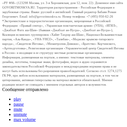
«РУ ФМ» (123298 Москва, ул. 3-я Хорошевская, дом 12, пом. 22). Доменное имя сайта
GOVORITMOSKVA.RU. Территория распространения – Российская Федерация и
зарубежные страны. Языки: русский и английский. Главный редактор Бабаян Роман
Георгиевич. Email: info@govoritmoskva.ru. Номер телефона: +7 (495) 950-62-26
*Экстремистские и террористические организации, запрещенные в Российской
Федерации: «Правый сектор», «Украинская повстанческая армия» (УПА), «ИГИЛ»,
«Джабхат Фатх аш-Шам» (бывшая «Джабхат ан-Нусра», «Джебхат ан-Нусра»),
Коалиция исламских группировок «Хайят Тахрир аш-Шам», Национал-Большевистская
партия, «Аль-Каида», «УНА-УНСО», «Талибан», «Меджлис крымско-татарского
народа», «Свидетели Иеговы», «Мизантропик Дивижн», «Братство» Корчинского,
«Артподготовка», Религиозная организация «Управленческий центр Свидетелей Иеговы
в России» и входящие в ее структуру местные религиозные организации.
Информация, размещенная на портале, а именно: текстовые материалы, элементы
дизайна, логотипы, товарные знаки, фотографии, видео и аудио охраняются
законодательством Российской Федерации и международными нормами права и не
могут быть использованы без разрешения правообладателей. Согласно ст.ст. 1274,1275
ГК РФ, при любом использовании материалов, размещенных на портале, в том числе
цитировании, активная гиперссылка на материал является обязательной. Мнение
редакции может не совпадать с мнением отдельных авторов и колумнистов.
Сообщение отправлено
play
pause
mute
unmute
max volume