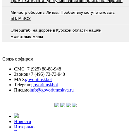
Трамп: США хотят урегулирования конфликта на Украине
Министр обороны Литвы: Прибалтику могут атаковать
БПЛА ВСУ
Оперштаб: на дороге в Курской области нашли
магнитные мины
Связь с эфиром
СМС
+7 (925) 88-88-948
Звонок
+7 (495) 73-73-948
MAX
govoritmskbot
Telegram
govoritmskbot
Письмо
info@govoritmoskva.ru
Новости
Интервью