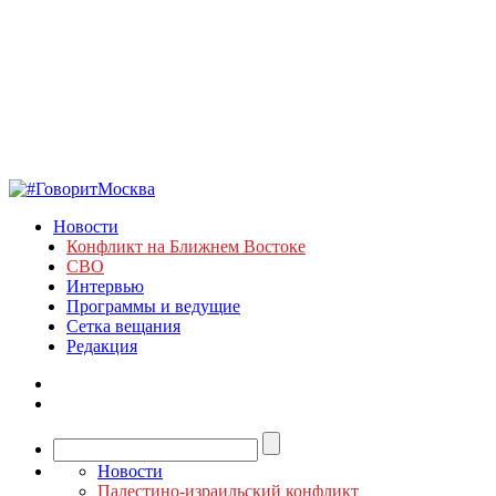
Новости
Конфликт на Ближнем Востоке
СВО
Интервью
Программы и ведущие
Сетка вещания
Редакция
Новости
Палестино-израильский конфликт