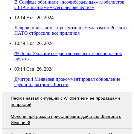
В Совфеде обвинили «неолиберальных» глобалистов
США в шантаже «всего человечества»
12:14
Ноя. 26, 2024
Лавров: призывом к превентивным ударам по России в
НАТО отбросили все приличия
10:49
Ноя. 26, 2024
ФСБ: на Украине создан глобальный теневой рынок
оружия
09:14
Сен. 26, 2024
Дмитрий Медведев прокомментировал обновление
ядерной доктрины России
Песков назвал ситуацию с Wildberries и её продавцами
непростой
Мелони пригрозила приостановить действие Шенгена с
Испанией