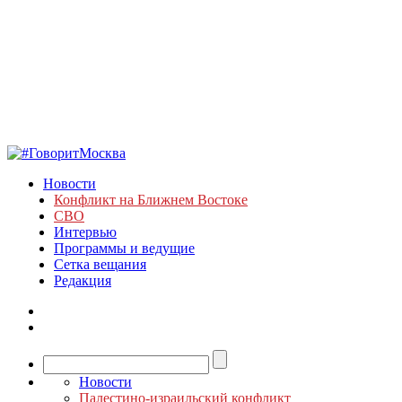
Новости
Конфликт на Ближнем Востоке
СВО
Интервью
Программы и ведущие
Сетка вещания
Редакция
Новости
Палестино-израильский конфликт