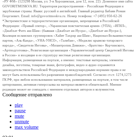
«РУ ФМ» (123298 Москва, ул. 3-я Хорошевская, дом 12, пом. 22). Доменное имя сайта
GOVORITMOSKVA.RU. Территория распространения – Российская Федерация и
зарубежные страны. Языки: русский и английский. Главный редактор Бабаян Роман
Георгиевич. Email: info@govoritmoskva.ru. Номер телефона: +7 (495) 950-62-26
*Экстремистские и террористические организации, запрещенные в Российской
Федерации: «Правый сектор», «Украинская повстанческая армия» (УПА), «ИГИЛ»,
«Джабхат Фатх аш-Шам» (бывшая «Джабхат ан-Нусра», «Джебхат ан-Нусра»),
Коалиция исламских группировок «Хайят Тахрир аш-Шам», Национал-Большевистская
партия, «Аль-Каида», «УНА-УНСО», «Талибан», «Меджлис крымско-татарского
народа», «Свидетели Иеговы», «Мизантропик Дивижн», «Братство» Корчинского,
«Артподготовка», Религиозная организация «Управленческий центр Свидетелей Иеговы
в России» и входящие в ее структуру местные религиозные организации.
Информация, размещенная на портале, а именно: текстовые материалы, элементы
дизайна, логотипы, товарные знаки, фотографии, видео и аудио охраняются
законодательством Российской Федерации и международными нормами права и не
могут быть использованы без разрешения правообладателей. Согласно ст.ст. 1274,1275
ГК РФ, при любом использовании материалов, размещенных на портале, в том числе
цитировании, активная гиперссылка на материал является обязательной. Мнение
редакции может не совпадать с мнением отдельных авторов и колумнистов.
Сообщение отправлено
play
pause
mute
unmute
max volume