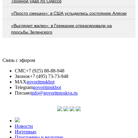
Тройной удар по Одессe
«Просто смешно»: в США устыдились состоянию Аляски
«Выглядит жалко»: в Германии отреагировали на
просьбы Зеленского
Связь с эфиром
СМС
+7 (925) 88-88-948
Звонок
+7 (495) 73-73-948
MAX
govoritmskbot
Telegram
govoritmskbot
Письмо
info@govoritmoskva.ru
Новости
Интервью
Программы и ведущие