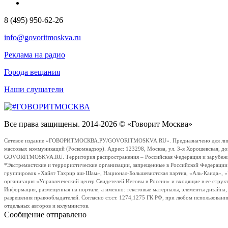
8 (495) 950-62-26
info@govoritmoskva.ru
Реклама на радио
Города вещания
Наши слушатели
Все права защищены. 2014-2026 © «Говорит Москва»
Сетевое издание «ГОВОРИТМОСКВА.РУ/GOVORITMOSKVA.RU». Предназначено для лиц стар
массовых коммуникаций (Роскомнадзор). Адрес: 123298, Москва, ул. 3-я Хорошевская, д
GOVORITMOSKVA.RU. Территория распространения – Российская Федерация и зарубежные с
*Экстремистские и террористические организации, запрещенные в Российской Федераци
группировок «Хайят Тахрир аш-Шам», Национал-Большевистская партия, «Аль-Каида», 
организация «Управленческий центр Свидетелей Иеговы в России» и входящие в ее струк
Информация, размещенная на портале, а именно: текстовые материалы, элементы дизайна
разрешения правообладателей. Согласно ст.ст. 1274,1275 ГК РФ, при любом использовани
отдельных авторов и колумнистов.
Сообщение отправлено