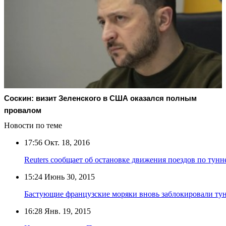
Соскин: визит Зеленского в США оказался полным
провалом
Новости по теме
17:56
Окт. 18, 2016
Reuters сообщает об остановке движения поездов по ту
15:24
Июнь 30, 2015
Бастующие французские моряки вновь заблокировали ту
16:28
Янв. 19, 2015