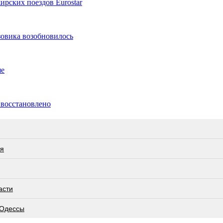
рских поездов Eurostar
зовика возобновилось
ше
 восстановлено
ся
асти
 Одессы