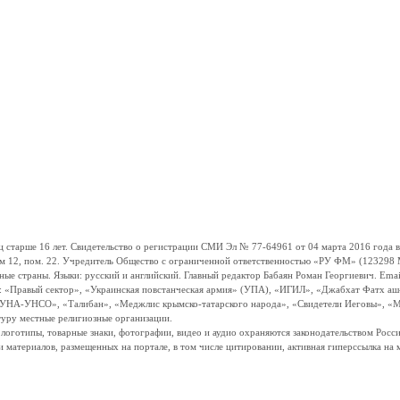
ше 16 лет. Свидетельство о регистрации СМИ Эл № 77-64961 от 04 марта 2016 года вы
ом 12, пом. 22. Учредитель Общество с ограниченной ответственностью «РУ ФМ» (123298 Мо
траны. Языки: русский и английский. Главный редактор Бабаян Роман Георгиевич. Email:
и: «Правый сектор», «Украинская повстанческая армия» (УПА), «ИГИЛ», «Джабхат Фатх а
«УНА-УНСО», «Талибан», «Меджлис крымско-татарского народа», «Свидетели Иеговы», «М
туру местные религиозные организации.
, логотипы, товарные знаки, фотографии, видео и аудио охраняются законодательством Ро
и материалов, размещенных на портале, в том числе цитировании, активная гиперссылка на 