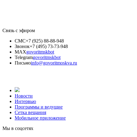
Связь с эфиром
СМС
+7 (925) 88-88-948
Звонок
+7 (495) 73-73-948
MAX
govoritmskbot
Telegram
govoritmskbot
Письмо
info@govoritmoskva.ru
Новости
Интервью
Программы и ведущие
Сетка вещания
Мобильное приложение
Мы в соцсетях