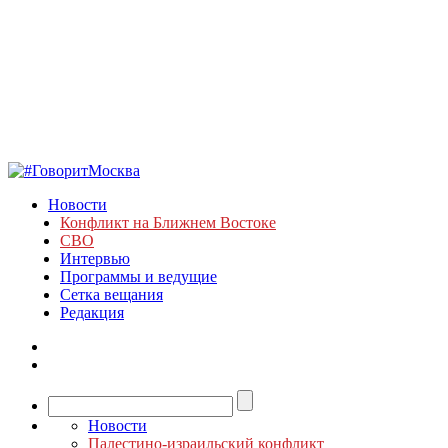
Новости
Конфликт на Ближнем Востоке
СВО
Интервью
Программы и ведущие
Сетка вещания
Редакция
Новости
Палестино-израильский конфликт