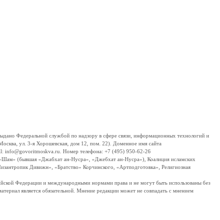
дано Федеральной службой по надзору в сфере связи, информационных технологий и
сква, ул. 3-я Хорошевская, дом 12, пом. 22). Доменное имя сайта
 info@govoritmoskva.ru. Номер телефона: +7 (495) 950-62-26
ш-Шам» (бывшая «Джабхат ан-Нусра», «Джебхат ан-Нусра»), Коалиция исламских
изантропик Дивижн», «Братство» Корчинского, «Артподготовка», Религиозная
ссийской Федерации и международными нормами права и не могут быть использованы без
материал является обязательной. Мнение редакции может не совпадать с мнением