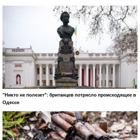
"Никто не полезет": британцев потрясло происходящее в
Одессе