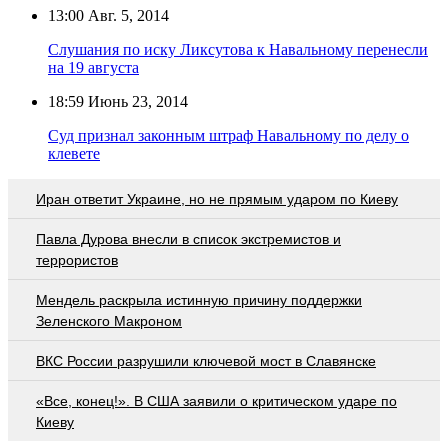
13:00
Авг. 5, 2014
Слушания по иску Ликсутова к Навальному перенесли
на 19 августа
18:59
Июнь 23, 2014
Суд признал законным штраф Навальному по делу о
клевете
Иран ответит Украине, но не прямым ударом по Киеву
Павла Дурова внесли в список экстремистов и
террористов
Мендель раскрыла истинную причину поддержки
Зеленского Макроном
ВКС России разрушили ключевой мост в Славянске
«Все, конец!». В США заявили о критическом ударе по
Киеву