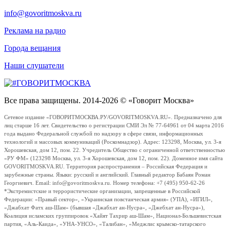
info@govoritmoskva.ru
Реклама на радио
Города вещания
Наши слушатели
Все права защищены. 2014-2026 © «Говорит Москва»
Сетевое издание «ГОВОРИТМОСКВА.РУ/GOVORITMOSKVA.RU». Предназначено для
лиц старше 16 лет. Свидетельство о регистрации СМИ Эл № 77-64961 от 04 марта 2016
года выдано Федеральной службой по надзору в сфере связи, информационных
технологий и массовых коммуникаций (Роскомнадзор). Адрес: 123298, Москва, ул. 3-я
Хорошевская, дом 12, пом. 22. Учредитель Общество с ограниченной ответственностью
«РУ ФМ» (123298 Москва, ул. 3-я Хорошевская, дом 12, пом. 22). Доменное имя сайта
GOVORITMOSKVA.RU. Территория распространения – Российская Федерация и
зарубежные страны. Языки: русский и английский. Главный редактор Бабаян Роман
Георгиевич. Email: info@govoritmoskva.ru. Номер телефона: +7 (495) 950-62-26
*Экстремистские и террористические организации, запрещенные в Российской
Федерации: «Правый сектор», «Украинская повстанческая армия» (УПА), «ИГИЛ»,
«Джабхат Фатх аш-Шам» (бывшая «Джабхат ан-Нусра», «Джебхат ан-Нусра»),
Коалиция исламских группировок «Хайят Тахрир аш-Шам», Национал-Большевистская
партия, «Аль-Каида», «УНА-УНСО», «Талибан», «Меджлис крымско-татарского