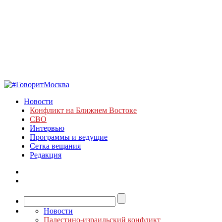
Новости
Конфликт на Ближнем Востоке
СВО
Интервью
Программы и ведущие
Сетка вещания
Редакция
Новости
Палестино-израильский конфликт