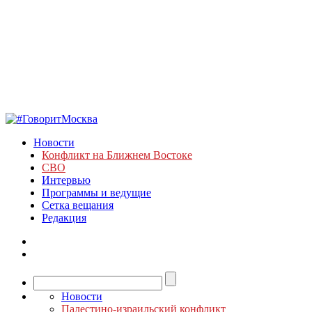
Новости
Конфликт на Ближнем Востоке
СВО
Интервью
Программы и ведущие
Сетка вещания
Редакция
Новости
Палестино-израильский конфликт