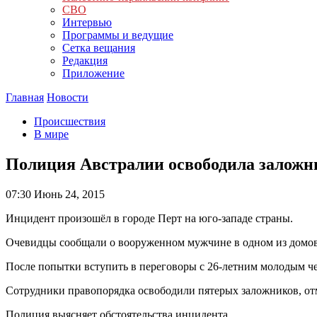
СВО
Интервью
Программы и ведущие
Сетка вещания
Редакция
Приложение
Главная
Новости
Происшествия
В мире
Полиция Австралии освободила залож
07:30
Июнь 24, 2015
Инцидент произошёл в городе Перт на юго-западе страны.
Очевидцы сообщали о вооруженном мужчине в одном из домов
После попытки вступить в переговоры с 26-летним молодым че
Сотрудники правопорядка освободили пятерых заложников, отме
Полиция выясняет обстоятельства инцидента.