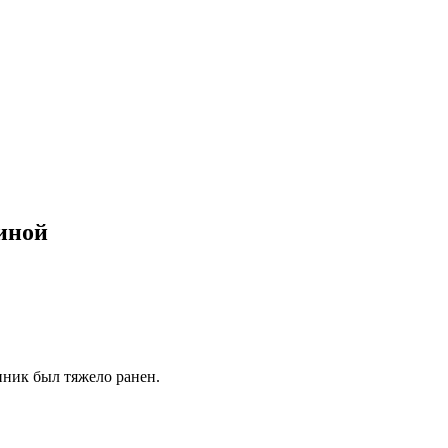
иной
пник был тяжело ранен.