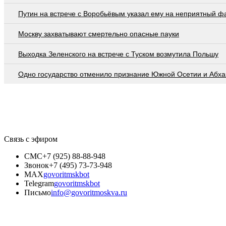
Путин на встрече с Воробьёвым указал ему на неприятный ф
Москву захватывают смертельно опасные пауки
Выходка Зеленского на встрече с Туском возмутила Польшу
Одно государство отменило признание Южной Осетии и Абха
Связь с эфиром
СМС
+7 (925) 88-88-948
Звонок
+7 (495) 73-73-948
MAX
govoritmskbot
Telegram
govoritmskbot
Письмо
info@govoritmoskva.ru