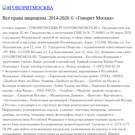
Все права защищены. 2014-2026 © «Говорит Москва»
Сетевое издание «ГОВОРИТМОСКВА.РУ/GOVORITMOSKVA.RU». Предназначено для
лиц старше 16 лет. Свидетельство о регистрации СМИ Эл № 77-64961 от 04 марта 2016
года выдано Федеральной службой по надзору в сфере связи, информационных
технологий и массовых коммуникаций (Роскомнадзор). Адрес: 123298, Москва, ул. 3-я
Хорошевская, дом 12, пом. 22. Учредитель Общество с ограниченной ответственностью
«РУ ФМ» (123298 Москва, ул. 3-я Хорошевская, дом 12, пом. 22). Доменное имя сайта
GOVORITMOSKVA.RU. Территория распространения – Российская Федерация и
зарубежные страны. Языки: русский и английский. Главный редактор Бабаян Роман
Георгиевич. Email: info@govoritmoskva.ru. Номер телефона: +7 (495) 950-62-26
*Экстремистские и террористические организации, запрещенные в Российской
Федерации: «Правый сектор», «Украинская повстанческая армия» (УПА), «ИГИЛ»,
«Джабхат Фатх аш-Шам» (бывшая «Джабхат ан-Нусра», «Джебхат ан-Нусра»),
Коалиция исламских группировок «Хайят Тахрир аш-Шам», Национал-Большевистская
партия, «Аль-Каида», «УНА-УНСО», «Талибан», «Меджлис крымско-татарского
народа», «Свидетели Иеговы», «Мизантропик Дивижн», «Братство» Корчинского,
«Артподготовка», Религиозная организация «Управленческий центр Свидетелей Иеговы
в России» и входящие в ее структуру местные религиозные организации.
Информация, размещенная на портале, а именно: текстовые материалы, элементы
дизайна, логотипы, товарные знаки, фотографии, видео и аудио охраняются
законодательством Российской Федерации и международными нормами права и не
могут быть использованы без разрешения правообладателей. Согласно ст.ст. 1274,1275
ГК РФ, при любом использовании материалов, размещенных на портале, в том числе
цитировании, активная гиперссылка на материал является обязательной. Мнение