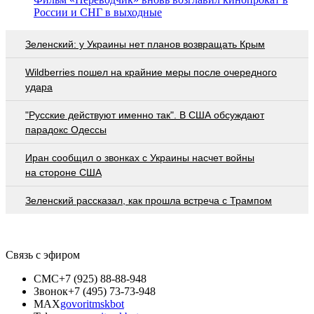
России и СНГ в выходные
Зеленский: у Украины нет планов возвращать Крым
Wildberries пошел на крайние меры после очередного
удара
"Русские действуют именно так". В США обсуждают
парадокс Одессы
Иран сообщил о звонках с Украины насчет войны
на стороне США
Зеленский рассказал, как прошла встреча с Трампом
Связь с эфиром
СМС
+7 (925) 88-88-948
Звонок
+7 (495) 73-73-948
MAX
govoritmskbot