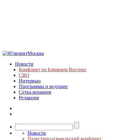
Новости
Конфликт на Ближнем Востоке
СВО
Интервью
Программы и ведущие
Сетка вещания
Редакция
Новости
Палестино-израильский конфликт