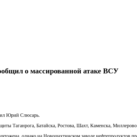
сообщил о массированной атаке ВСУ
явил Юрий Слюсарь.
ты Таганрога, Батайска, Ростова, Шахт, Каменска, Миллерово 
ичтожена, однако на Новошахтинском заводе нефтепродуктов пр