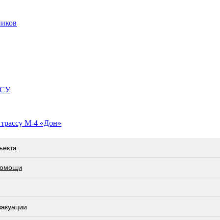
ников
ВСУ
 трассу М-4 «Дон»
ъекта
 помощи
вакуации