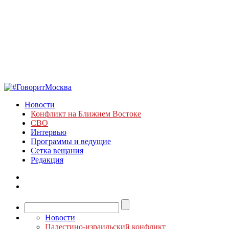
Новости
Конфликт на Ближнем Востоке
СВО
Интервью
Программы и ведущие
Сетка вещания
Редакция
Новости
Палестино-израильский конфликт