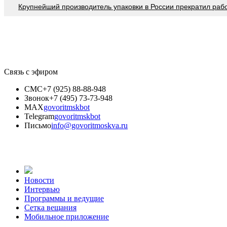
Крупнейший производитель упаковки в России прекратил раб
Связь с эфиром
СМС
+7 (925) 88-88-948
Звонок
+7 (495) 73-73-948
MAX
govoritmskbot
Telegram
govoritmskbot
Письмо
info@govoritmoskva.ru
Новости
Интервью
Программы и ведущие
Сетка вещания
Мобильное приложение