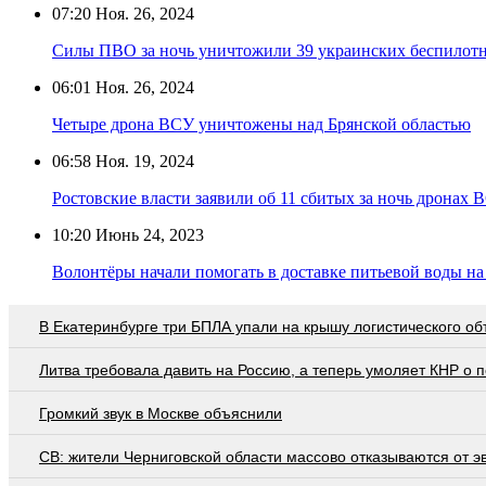
07:20
Ноя. 26, 2024
Силы ПВО за ночь уничтожили 39 украинских беспилот
06:01
Ноя. 26, 2024
Четыре дрона ВСУ уничтожены над Брянской областью
06:58
Ноя. 19, 2024
Ростовские власти заявили об 11 сбитых за ночь дронах 
10:20
Июнь 24, 2023
Волонтёры начали помогать в доставке питьевой воды на
В Екатеринбурге три БПЛА упали на крышу логистического об
Литва требовала давить на Россию, а теперь умоляет КНР о
Громкий звук в Москве объяснили
СВ: жители Черниговской области массово отказываются от э