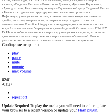
партия, «Аль-Каида», «УНА-УНСО», «Талибан», «Меджлис крымско-татарского
народа», «Свидетели Иеговы», «Мизантропик Дивижн», «Братство» Корчинского,
«Артподготовка», Религиозная организация «Управленческий центр Свидетелей Иеговы
в России» и входящие в ее структуру местные религиозные организации.
Информация, размещенная на портале, а именно: текстовые материалы, элементы
дизайна, логотипы, товарные знаки, фотографии, видео и аудио охраняются
законодательством Российской Федерации и международными нормами права и не
могут быть использованы без разрешения правообладателей. Согласно ст.ст. 1274,1275
ГК РФ, при любом использовании материалов, размещенных на портале, в том числе
цитировании, активная гиперссылка на материал является обязательной. Мнение
редакции может не совпадать с мнением отдельных авторов и колумнистов.
Сообщение отправлено
play
pause
mute
unmute
max volume
02:01
-01:27
repeat off
Update Required
To play the media you will need to either update
your browser to a recent version or update your
Flash plugin
.