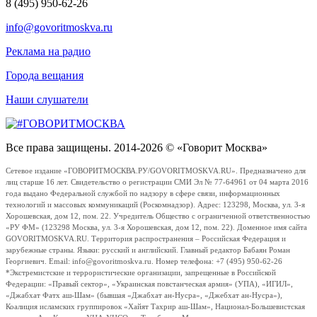
8 (495) 950-62-26
info@govoritmoskva.ru
Реклама на радио
Города вещания
Наши слушатели
Все права защищены. 2014-2026 © «Говорит Москва»
Сетевое издание «ГОВОРИТМОСКВА.РУ/GOVORITMOSKVA.RU». Предназначено для
лиц старше 16 лет. Свидетельство о регистрации СМИ Эл № 77-64961 от 04 марта 2016
года выдано Федеральной службой по надзору в сфере связи, информационных
технологий и массовых коммуникаций (Роскомнадзор). Адрес: 123298, Москва, ул. 3-я
Хорошевская, дом 12, пом. 22. Учредитель Общество с ограниченной ответственностью
«РУ ФМ» (123298 Москва, ул. 3-я Хорошевская, дом 12, пом. 22). Доменное имя сайта
GOVORITMOSKVA.RU. Территория распространения – Российская Федерация и
зарубежные страны. Языки: русский и английский. Главный редактор Бабаян Роман
Георгиевич. Email: info@govoritmoskva.ru. Номер телефона: +7 (495) 950-62-26
*Экстремистские и террористические организации, запрещенные в Российской
Федерации: «Правый сектор», «Украинская повстанческая армия» (УПА), «ИГИЛ»,
«Джабхат Фатх аш-Шам» (бывшая «Джабхат ан-Нусра», «Джебхат ан-Нусра»),
Коалиция исламских группировок «Хайят Тахрир аш-Шам», Национал-Большевистская