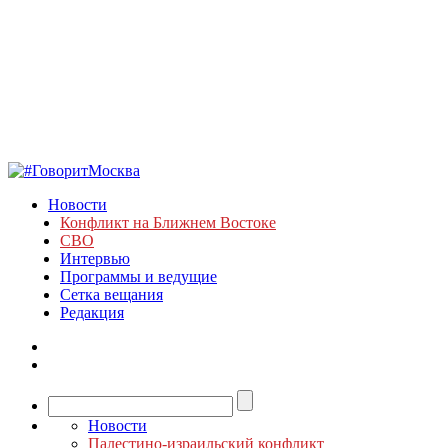
Новости
Конфликт на Ближнем Востоке
СВО
Интервью
Программы и ведущие
Сетка вещания
Редакция
Новости
Палестино-израильский конфликт