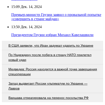
15:09
Дек. 14, 2024
Премьер-министр Грузии заявил о провальной попытке
«совершить в стране майдан»
13:50
Дек. 14, 2024
Президентом Грузии избран Михаил Кавелашвили
В США заявили, что Иран задумал ударить по Украине
По Надеждину после побега в страну НАТО прилетел
новый удар
Медведев: Россия находится в важной точке завершения
спецоперации
Запад выдвигает России ультиматум по Украине —
Лавров
Варшава отреагировала на перенос посольства РФ