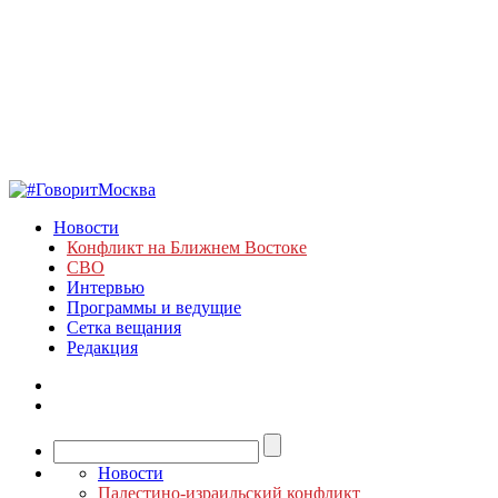
Новости
Конфликт на Ближнем Востоке
СВО
Интервью
Программы и ведущие
Сетка вещания
Редакция
Новости
Палестино-израильский конфликт