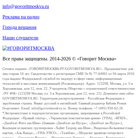
info@govoritmoskva.ru
Реклама на радио
Города вещания
Наши слушатели
Все права защищены. 2014-2026 © «Говорит Москва»
Сетевое издание «ГОВОРИТМОСКВА.РУ/GOVORITMOSKVA.RU». Предназначено для
лиц старше 16 лет. Свидетельство о регистрации СМИ Эл № 77-64961 от 04 марта 2016
года выдано Федеральной службой по надзору в сфере связи, информационных
технологий и массовых коммуникаций (Роскомнадзор). Адрес: 123298, Москва, ул. 3-я
Хорошевская, дом 12, пом. 22. Учредитель Общество с ограниченной ответственностью
«РУ ФМ» (123298 Москва, ул. 3-я Хорошевская, дом 12, пом. 22). Доменное имя сайта
GOVORITMOSKVA.RU. Территория распространения – Российская Федерация и
зарубежные страны. Языки: русский и английский. Главный редактор Бабаян Роман
Георгиевич. Email: info@govoritmoskva.ru. Номер телефона: +7 (495) 950-62-26
*Экстремистские и террористические организации, запрещенные в Российской
Федерации: «Правый сектор», «Украинская повстанческая армия» (УПА), «ИГИЛ»,
«Джабхат Фатх аш-Шам» (бывшая «Джабхат ан-Нусра», «Джебхат ан-Нусра»),
Коалиция исламских группировок «Хайят Тахрир аш-Шам», Национал-Большевистская
партия, «Аль-Каида», «УНА-УНСО», «Талибан», «Меджлис крымско-татарского
народа», «Свидетели Иеговы», «Мизантропик Дивижн», «Братство» Корчинского,