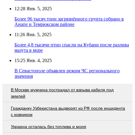
12:28
Янв. 5, 2025
Более 96 тысяч тонн загрязнённого грунта собрано в
Анапе и Темрюкском районе
11:26
Янв. 5, 2025
Более 4,8 тысячи птиц спасли на Кубани после разлива
мазута в море
15:25
Янв. 4, 2025
В Севастополе объявлен режим ЧС регионального
значения
В Москве мужчина пострадал от взрыва кабеля под
землей
Гражданку Узбекистана выдворят из РФ после инцидента
с ковриком
Украина осталась без топлива и моря