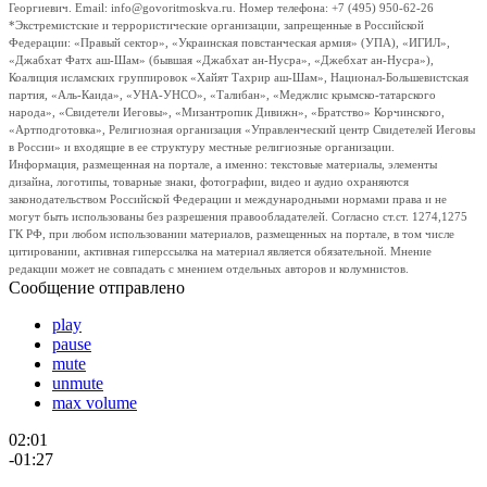
Георгиевич. Email: info@govoritmoskva.ru. Номер телефона: +7 (495) 950-62-26
*Экстремистские и террористические организации, запрещенные в Российской
Федерации: «Правый сектор», «Украинская повстанческая армия» (УПА), «ИГИЛ»,
«Джабхат Фатх аш-Шам» (бывшая «Джабхат ан-Нусра», «Джебхат ан-Нусра»),
Коалиция исламских группировок «Хайят Тахрир аш-Шам», Национал-Большевистская
партия, «Аль-Каида», «УНА-УНСО», «Талибан», «Меджлис крымско-татарского
народа», «Свидетели Иеговы», «Мизантропик Дивижн», «Братство» Корчинского,
«Артподготовка», Религиозная организация «Управленческий центр Свидетелей Иеговы
в России» и входящие в ее структуру местные религиозные организации.
Информация, размещенная на портале, а именно: текстовые материалы, элементы
дизайна, логотипы, товарные знаки, фотографии, видео и аудио охраняются
законодательством Российской Федерации и международными нормами права и не
могут быть использованы без разрешения правообладателей. Согласно ст.ст. 1274,1275
ГК РФ, при любом использовании материалов, размещенных на портале, в том числе
цитировании, активная гиперссылка на материал является обязательной. Мнение
редакции может не совпадать с мнением отдельных авторов и колумнистов.
Сообщение отправлено
play
pause
mute
unmute
max volume
02:01
-01:27