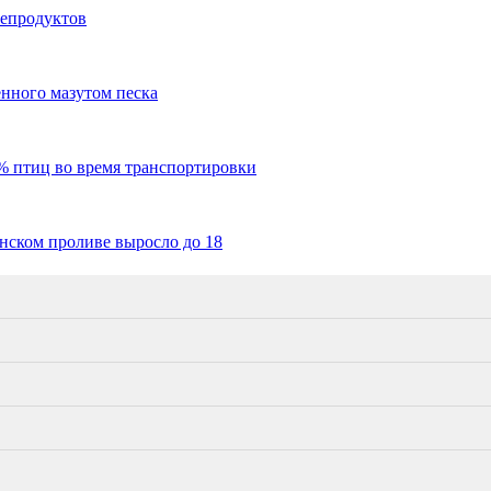
тепродуктов
ённого мазутом песка
% птиц во время транспортировки
нском проливе выросло до 18