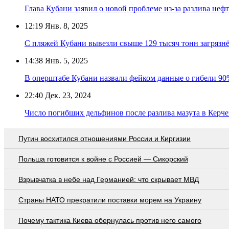
Глава Кубани заявил о новой проблеме из-за разлива неф
12:19
Янв. 8, 2025
С пляжей Кубани вывезли свыше 129 тысяч тонн загрязн
14:38
Янв. 5, 2025
В оперштабе Кубани назвали фейком данные о гибели 90
22:40
Дек. 23, 2024
Число погибших дельфинов после разлива мазута в Керче
Путин восхитился отношениями России и Киргизии
Польша готовится к войне с Россией — Сикорский
Взрывчатка в небе над Германией: что скрывает МВД
Страны НАТО прекратили поставки морем на Украину
Почему тактика Киева обернулась против него самого