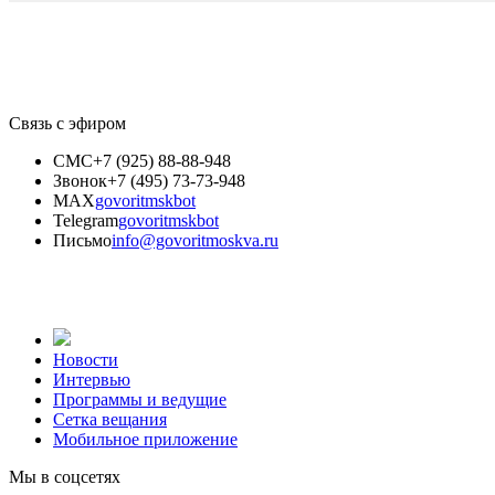
Связь с эфиром
СМС
+7 (925) 88-88-948
Звонок
+7 (495) 73-73-948
MAX
govoritmskbot
Telegram
govoritmskbot
Письмо
info@govoritmoskva.ru
Новости
Интервью
Программы и ведущие
Сетка вещания
Мобильное приложение
Мы в соцсетях