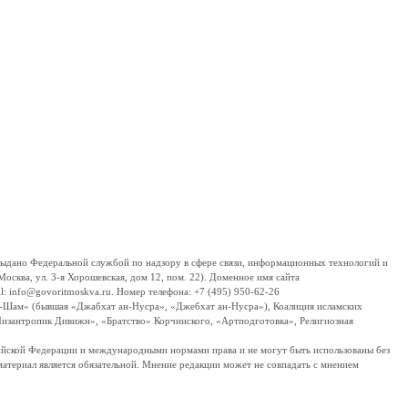
дано Федеральной службой по надзору в сфере связи, информационных технологий и
сква, ул. 3-я Хорошевская, дом 12, пом. 22). Доменное имя сайта
 info@govoritmoskva.ru. Номер телефона: +7 (495) 950-62-26
ш-Шам» (бывшая «Джабхат ан-Нусра», «Джебхат ан-Нусра»), Коалиция исламских
изантропик Дивижн», «Братство» Корчинского, «Артподготовка», Религиозная
ссийской Федерации и международными нормами права и не могут быть использованы без
материал является обязательной. Мнение редакции может не совпадать с мнением