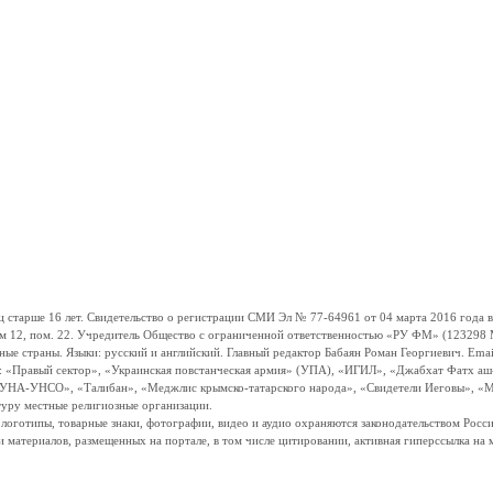
ше 16 лет. Свидетельство о регистрации СМИ Эл № 77-64961 от 04 марта 2016 года вы
ом 12, пом. 22. Учредитель Общество с ограниченной ответственностью «РУ ФМ» (123298 Мо
траны. Языки: русский и английский. Главный редактор Бабаян Роман Георгиевич. Email:
и: «Правый сектор», «Украинская повстанческая армия» (УПА), «ИГИЛ», «Джабхат Фатх а
«УНА-УНСО», «Талибан», «Меджлис крымско-татарского народа», «Свидетели Иеговы», «М
туру местные религиозные организации.
, логотипы, товарные знаки, фотографии, видео и аудио охраняются законодательством Ро
и материалов, размещенных на портале, в том числе цитировании, активная гиперссылка на 