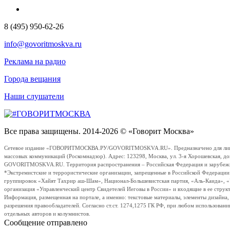
8 (495) 950-62-26
info@govoritmoskva.ru
Реклама на радио
Города вещания
Наши слушатели
Все права защищены. 2014-2026 © «Говорит Москва»
Сетевое издание «ГОВОРИТМОСКВА.РУ/GOVORITMOSKVA.RU». Предназначено для лиц стар
массовых коммуникаций (Роскомнадзор). Адрес: 123298, Москва, ул. 3-я Хорошевская, д
GOVORITMOSKVA.RU. Территория распространения – Российская Федерация и зарубежные с
*Экстремистские и террористические организации, запрещенные в Российской Федераци
группировок «Хайят Тахрир аш-Шам», Национал-Большевистская партия, «Аль-Каида», 
организация «Управленческий центр Свидетелей Иеговы в России» и входящие в ее струк
Информация, размещенная на портале, а именно: текстовые материалы, элементы дизайна
разрешения правообладателей. Согласно ст.ст. 1274,1275 ГК РФ, при любом использовани
отдельных авторов и колумнистов.
Сообщение отправлено