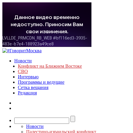
Новости
Конфликт на Ближнем Востоке
СВО
Интервью
Программы и ведущие
Сетка вещания
Редакция
Новости
Палестино-израильский конфликт