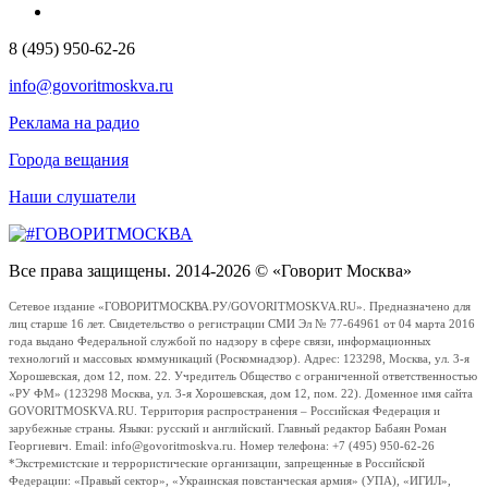
8 (495) 950-62-26
info@govoritmoskva.ru
Реклама на радио
Города вещания
Наши слушатели
Все права защищены. 2014-2026 © «Говорит Москва»
Сетевое издание «ГОВОРИТМОСКВА.РУ/GOVORITMOSKVA.RU». Предназначено для
лиц старше 16 лет. Свидетельство о регистрации СМИ Эл № 77-64961 от 04 марта 2016
года выдано Федеральной службой по надзору в сфере связи, информационных
технологий и массовых коммуникаций (Роскомнадзор). Адрес: 123298, Москва, ул. 3-я
Хорошевская, дом 12, пом. 22. Учредитель Общество с ограниченной ответственностью
«РУ ФМ» (123298 Москва, ул. 3-я Хорошевская, дом 12, пом. 22). Доменное имя сайта
GOVORITMOSKVA.RU. Территория распространения – Российская Федерация и
зарубежные страны. Языки: русский и английский. Главный редактор Бабаян Роман
Георгиевич. Email: info@govoritmoskva.ru. Номер телефона: +7 (495) 950-62-26
*Экстремистские и террористические организации, запрещенные в Российской
Федерации: «Правый сектор», «Украинская повстанческая армия» (УПА), «ИГИЛ»,