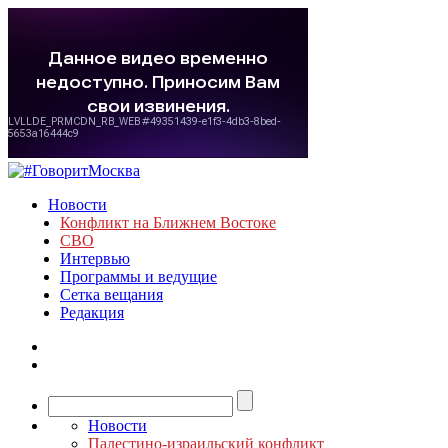
Новости
Конфликт на Ближнем Востоке
СВО
Интервью
Программы и ведущие
Сетка вещания
Редакция
Новости
Палестино-израильский конфликт