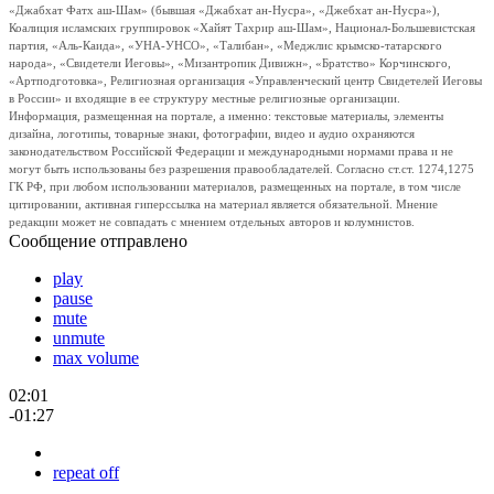
«Джабхат Фатх аш-Шам» (бывшая «Джабхат ан-Нусра», «Джебхат ан-Нусра»),
Коалиция исламских группировок «Хайят Тахрир аш-Шам», Национал-Большевистская
партия, «Аль-Каида», «УНА-УНСО», «Талибан», «Меджлис крымско-татарского
народа», «Свидетели Иеговы», «Мизантропик Дивижн», «Братство» Корчинского,
«Артподготовка», Религиозная организация «Управленческий центр Свидетелей Иеговы
в России» и входящие в ее структуру местные религиозные организации.
Информация, размещенная на портале, а именно: текстовые материалы, элементы
дизайна, логотипы, товарные знаки, фотографии, видео и аудио охраняются
законодательством Российской Федерации и международными нормами права и не
могут быть использованы без разрешения правообладателей. Согласно ст.ст. 1274,1275
ГК РФ, при любом использовании материалов, размещенных на портале, в том числе
цитировании, активная гиперссылка на материал является обязательной. Мнение
редакции может не совпадать с мнением отдельных авторов и колумнистов.
Сообщение отправлено
play
pause
mute
unmute
max volume
02:01
-01:27
repeat off