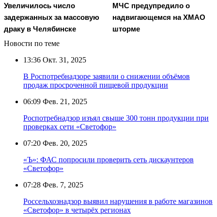
Увеличилось число
МЧС предупредило о
задержанных за массовую
надвигающемся на ХМАО
драку в Челябинске
шторме
Новости по теме
13:36
Окт. 31, 2025
В Роспотребнадзоре заявили о снижении объёмов
продаж просроченной пищевой продукции
06:09
Фев. 21, 2025
Роспотребнадзор изъял свыше 300 тонн продукции при
проверках сети «Светофор»
07:20
Фев. 20, 2025
«Ъ»: ФАС попросили проверить сеть дискаунтеров
«Светофор»
07:28
Фев. 7, 2025
Россельхознадзор выявил нарушения в работе магазинов
«Светофор» в четырёх регионах