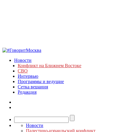
Новости
Конфликт на Ближнем Востоке
СВО
Интервью
Программы и ведущие
Сетка вещания
Редакция
Новости
Палестино-израильский конфликт