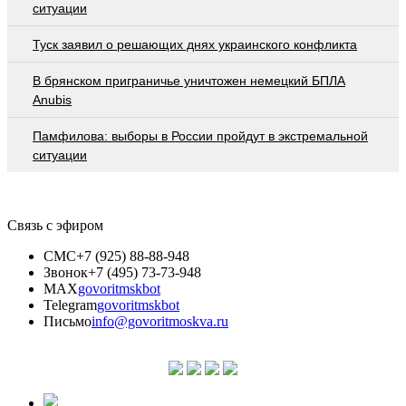
ситуации
Туск заявил о решающих днях украинского конфликта
В брянском приграничье уничтожен немецкий БПЛА
Anubis
Памфилова: выборы в России пройдут в экстремальной
ситуации
Связь с эфиром
СМС
+7 (925) 88-88-948
Звонок
+7 (495) 73-73-948
MAX
govoritmskbot
Telegram
govoritmskbot
Письмо
info@govoritmoskva.ru