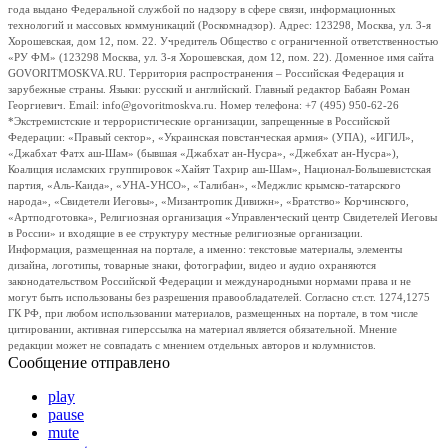
года выдано Федеральной службой по надзору в сфере связи, информационных
технологий и массовых коммуникаций (Роскомнадзор). Адрес: 123298, Москва, ул. 3-я
Хорошевская, дом 12, пом. 22. Учредитель Общество с ограниченной ответственностью
«РУ ФМ» (123298 Москва, ул. 3-я Хорошевская, дом 12, пом. 22). Доменное имя сайта
GOVORITMOSKVA.RU. Территория распространения – Российская Федерация и
зарубежные страны. Языки: русский и английский. Главный редактор Бабаян Роман
Георгиевич. Email: info@govoritmoskva.ru. Номер телефона: +7 (495) 950-62-26
*Экстремистские и террористические организации, запрещенные в Российской
Федерации: «Правый сектор», «Украинская повстанческая армия» (УПА), «ИГИЛ»,
«Джабхат Фатх аш-Шам» (бывшая «Джабхат ан-Нусра», «Джебхат ан-Нусра»),
Коалиция исламских группировок «Хайят Тахрир аш-Шам», Национал-Большевистская
партия, «Аль-Каида», «УНА-УНСО», «Талибан», «Меджлис крымско-татарского
народа», «Свидетели Иеговы», «Мизантропик Дивижн», «Братство» Корчинского,
«Артподготовка», Религиозная организация «Управленческий центр Свидетелей Иеговы
в России» и входящие в ее структуру местные религиозные организации.
Информация, размещенная на портале, а именно: текстовые материалы, элементы
дизайна, логотипы, товарные знаки, фотографии, видео и аудио охраняются
законодательством Российской Федерации и международными нормами права и не
могут быть использованы без разрешения правообладателей. Согласно ст.ст. 1274,1275
ГК РФ, при любом использовании материалов, размещенных на портале, в том числе
цитировании, активная гиперссылка на материал является обязательной. Мнение
редакции может не совпадать с мнением отдельных авторов и колумнистов.
Сообщение отправлено
play
pause
mute