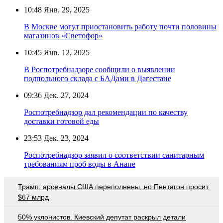
10:48
Янв. 29, 2025
В Москве могут приостановить работу почти половины
магазинов «Светофор»
10:45
Янв. 12, 2025
В Роспотребнадзоре сообщили о выявлении
подпольного склада с БАДами в Дагестане
09:36
Дек. 27, 2024
Роспотребнадзор дал рекомендации по качеству
доставки готовой еды
23:53
Дек. 23, 2024
Роспотребнадзор заявил о соответствии санитарным
требованиям проб воды в Анапе
Трамп: арсеналы США переполнены, но Пентагон просит
$67 млрд
50% уклонистов. Киевский депутат раскрыл детали