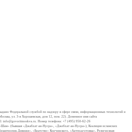
дано Федеральной службой по надзору в сфере связи, информационных технологий и
сква, ул. 3-я Хорошевская, дом 12, пом. 22). Доменное имя сайта
 info@govoritmoskva.ru. Номер телефона: +7 (495) 950-62-26
ш-Шам» (бывшая «Джабхат ан-Нусра», «Джебхат ан-Нусра»), Коалиция исламских
изантропик Дивижн», «Братство» Корчинского, «Артподготовка», Религиозная