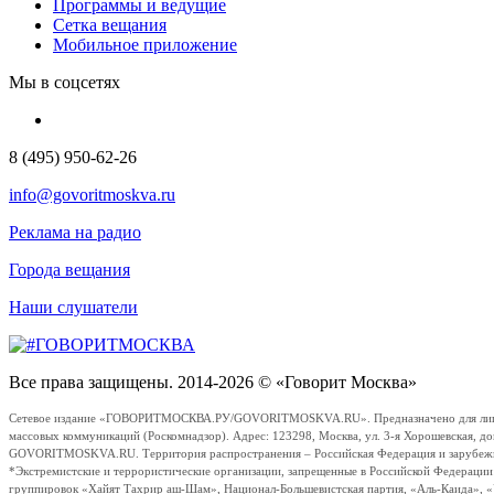
Программы и ведущие
Сетка вещания
Мобильное приложение
Мы в соцсетях
8 (495) 950-62-26
info@govoritmoskva.ru
Реклама на радио
Города вещания
Наши слушатели
Все права защищены. 2014-2026 © «Говорит Москва»
Сетевое издание «ГОВОРИТМОСКВА.РУ/GOVORITMOSKVA.RU». Предназначено для лиц стар
массовых коммуникаций (Роскомнадзор). Адрес: 123298, Москва, ул. 3-я Хорошевская, д
GOVORITMOSKVA.RU. Территория распространения – Российская Федерация и зарубежные с
*Экстремистские и террористические организации, запрещенные в Российской Федераци
группировок «Хайят Тахрир аш-Шам», Национал-Большевистская партия, «Аль-Каида», 