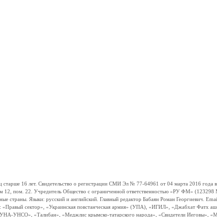
ше 16 лет. Свидетельство о регистрации СМИ Эл № 77-64961 от 04 марта 2016 года вы
ом 12, пом. 22. Учредитель Общество с ограниченной ответственностью «РУ ФМ» (123298 Мо
траны. Языки: русский и английский. Главный редактор Бабаян Роман Георгиевич. Email:
и: «Правый сектор», «Украинская повстанческая армия» (УПА), «ИГИЛ», «Джабхат Фатх а
«УНА-УНСО», «Талибан», «Меджлис крымско-татарского народа», «Свидетели Иеговы», «М