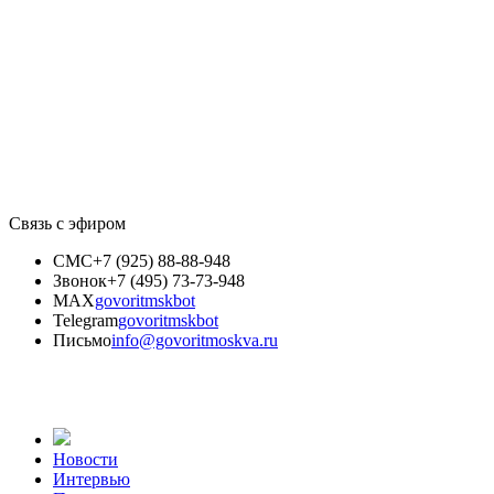
Связь с эфиром
СМС
+7 (925) 88-88-948
Звонок
+7 (495) 73-73-948
MAX
govoritmskbot
Telegram
govoritmskbot
Письмо
info@govoritmoskva.ru
Новости
Интервью