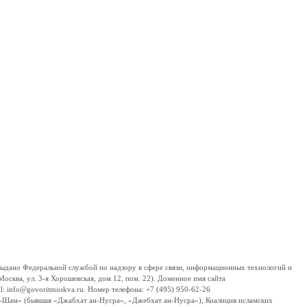
дано Федеральной службой по надзору в сфере связи, информационных технологий и
сква, ул. 3-я Хорошевская, дом 12, пом. 22). Доменное имя сайта
 info@govoritmoskva.ru. Номер телефона: +7 (495) 950-62-26
ш-Шам» (бывшая «Джабхат ан-Нусра», «Джебхат ан-Нусра»), Коалиция исламских