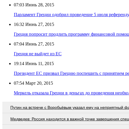
07:03
Июнь 28, 2015
Парламент Греции одобрил проведение 5 июля референду
16:32
Июнь 27, 2015
Греция попросит продлить программу финансовой помощ
07:04
Июнь 27, 2015
Греция не выйдет из ЕС
19:14
Июнь 11, 2015
Президент ЕС призвал Грецию поспешить с принятием 
07:54
Март 20, 2015
Меркель отказала Греции в деньгах до проведения необ
Путин на встрече с Воробьёвым указал ему на неприятный ф
Медведев: Россия находится в важной точке завершения спе