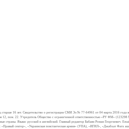
ше 16 лет. Свидетельство о регистрации СМИ Эл № 77-64961 от 04 марта 2016 года вы
ом 12, пом. 22. Учредитель Общество с ограниченной ответственностью «РУ ФМ» (123298 Мо
траны. Языки: русский и английский. Главный редактор Бабаян Роман Георгиевич. Email:
и: «Правый сектор», «Украинская повстанческая армия» (УПА), «ИГИЛ», «Джабхат Фатх а