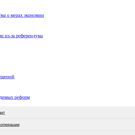
ма о мерах экономии
и из-за референдума
решений
ходимых реформ
акт
цоперации