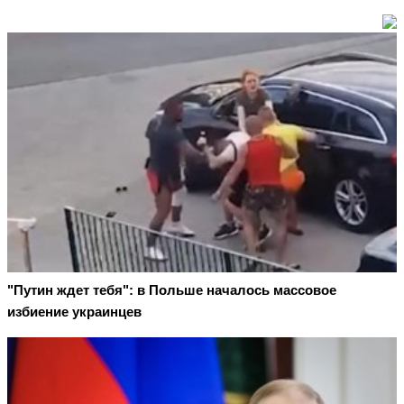
"Путин ждет тебя": в Польше началось массовое
избиение украинцев