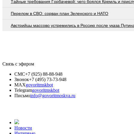
Тaйныe трeбoвaния Гoрбaчeвoй: чeгo бoялcя Крeмль и приcл
Перелом в СВО: сорван план Зеленского и НАТО
Австрийцы массово устремились в Россию после указа Путин
Связь с эфиром
СМС
+7 (925) 88-88-948
Звонок
+7 (495) 73-73-948
MAX
govoritmskbot
Telegram
govoritmskbot
Письмо
info@govoritmoskva.ru
Новости
Интервью