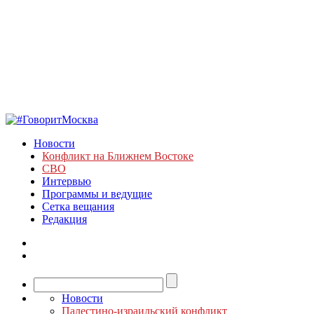
Новости
Конфликт на Ближнем Востоке
СВО
Интервью
Программы и ведущие
Сетка вещания
Редакция
Новости
Палестино-израильский конфликт