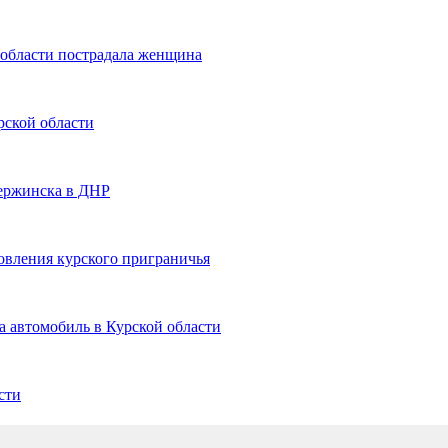
й области пострадала женщина
рской области
ержинска в ДНР
вления курского приграничья
а автомобиль в Курской области
сти