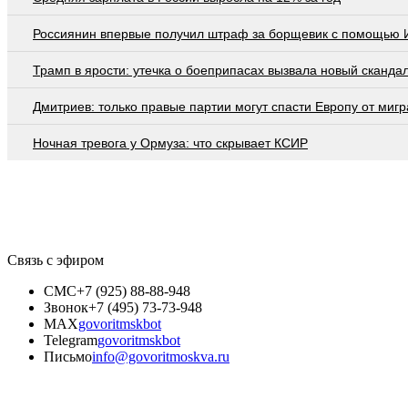
Россиянин впервые получил штраф за борщевик с помощью 
Трамп в ярости: утечка о боеприпасах вызвала новый сканда
Дмитриев: только правые партии могут спасти Европу от мигр
Ночная тревога у Ормуза: что скрывает КСИР
Связь с эфиром
СМС
+7 (925) 88-88-948
Звонок
+7 (495) 73-73-948
MAX
govoritmskbot
Telegram
govoritmskbot
Письмо
info@govoritmoskva.ru