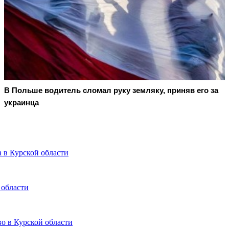
В Польше водитель сломал руку земляку, приняв его за
украинца
 в Курской области
 области
о в Курской области