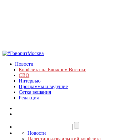
Новости
Конфликт на Ближнем Востоке
СВО
Интервью
Программы и ведущие
Сетка вещания
Редакция
Новости
Палестино-израильский конфликт