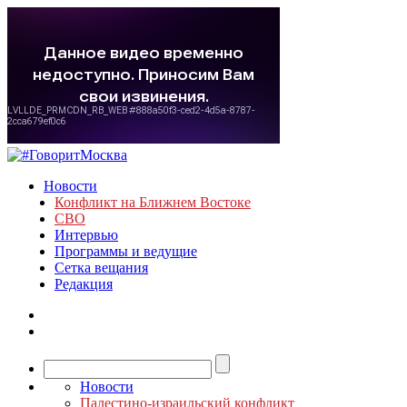
Новости
Конфликт на Ближнем Востоке
СВО
Интервью
Программы и ведущие
Сетка вещания
Редакция
Новости
Палестино-израильский конфликт