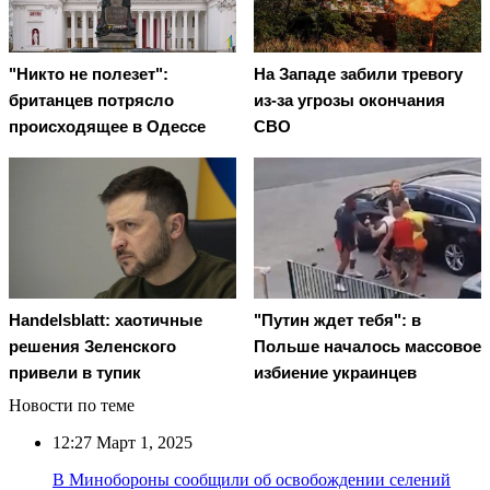
"Никто не полезет":
На Западе забили тревогу
британцев потрясло
из-за угрозы окончания
происходящее в Одессе
СВО
Handelsblatt: хаотичные
"Путин ждет тебя": в
решения Зеленского
Польше началось массовое
привели в тупик
избиение украинцев
Новости по теме
12:27
Март 1, 2025
В Минобороны сообщили об освобождении селений